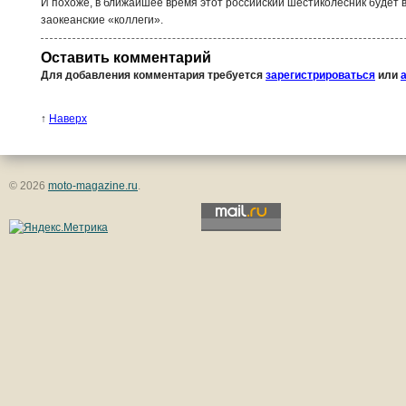
И похоже, в ближайшее время этот российский шестиколёсник будет 
заокеанские «коллеги».
Оставить комментарий
Для добавления комментария требуется
зарегистрироваться
или
↑
Наверх
© 2026
moto-magazine.ru
.