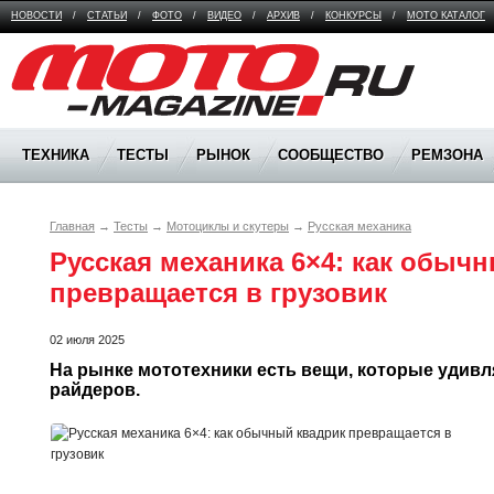
НОВОСТИ
/
СТАТЬИ
/
ФОТО
/
ВИДЕО
/
АРХИВ
/
КОНКУРСЫ
/
МОТО КАТАЛОГ
Moto Magazine
ТЕХНИКА
ТЕСТЫ
РЫНОК
СООБЩЕСТВО
РЕМЗОНА
Главная
→
Тесты
→
Мотоциклы и скутеры
→
Русская механика
Русская механика 6×4: как обычн
превращается в грузовик
02 июля 2025
На рынке мототехники есть вещи, которые удивл
райдеров. 