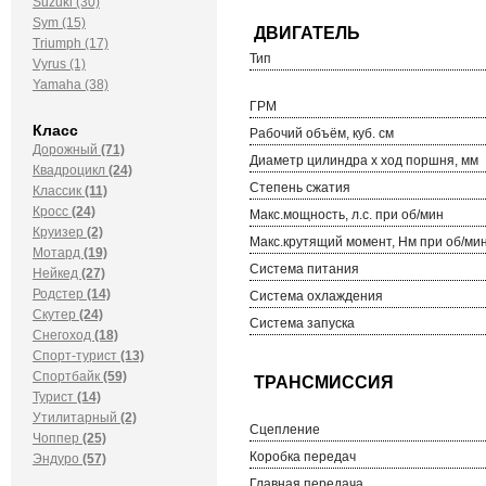
Suzuki (30)
Sym (15)
Triumph (17)
Тип
Vyrus (1)
Yamaha (38)
ГРМ
Класс
Рабочий объём, куб. см
Дорожный
(71)
Диаметр цилиндра х ход поршня, мм
Квадроцикл
(24)
Степень сжатия
Классик
(11)
Кросс
(24)
Макс.мощность, л.с. при об/мин
Круизер
(2)
Макс.крутящий момент, Нм при об/ми
Мотард
(19)
Система питания
Нейкед
(27)
Родстер
(14)
Система охлаждения
Скутер
(24)
Система запуска
Снегоход
(18)
Спорт-турист
(13)
Спортбайк
(59)
Турист
(14)
Утилитарный
(2)
Сцепление
Чоппер
(25)
Коробка передач
Эндуро
(57)
Главная передача