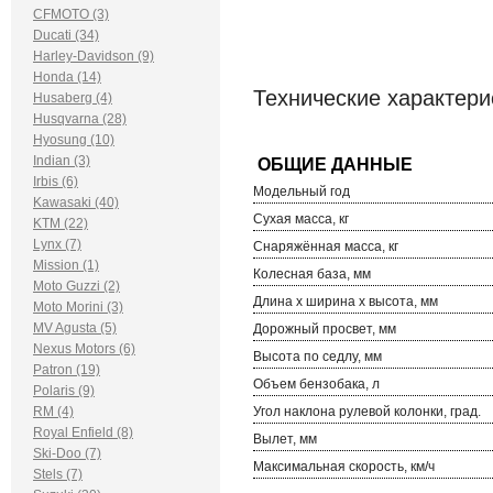
CFMOTO (3)
Ducati (34)
Harley-Davidson (9)
Honda (14)
Технические характерис
Husaberg (4)
Husqvarna (28)
Hyosung (10)
Indian (3)
Irbis (6)
Модельный год
Kawasaki (40)
Сухая масса, кг
KTM (22)
Lynx (7)
Снаряжённая масса, кг
Mission (1)
Колесная база, мм
Moto Guzzi (2)
Длина х ширина х высота, мм
Moto Morini (3)
MV Agusta (5)
Дорожный просвет, мм
Nexus Motors (6)
Высота по седлу, мм
Patron (19)
Объем бензобака, л
Polaris (9)
RM (4)
Угол наклона рулевой колонки, град.
Royal Enfield (8)
Вылет, мм
Ski-Doo (7)
Максимальная скорость, км/ч
Stels (7)