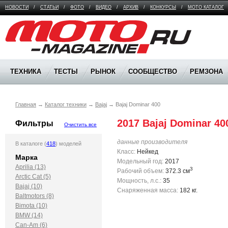
НОВОСТИ
/
СТАТЬИ
/
ФОТО
/
ВИДЕО
/
АРХИВ
/
КОНКУРСЫ
/
МОТО КАТАЛОГ
Moto Magazine
ТЕХНИКА
ТЕСТЫ
РЫНОК
СООБЩЕСТВО
РЕМЗОНА
Главная
→
Каталог техники
→
Bajaj
→
Bajaj Dominar 400
2017 Bajaj Dominar 40
Фильтры
Очистить все
данные производителя
В каталоге (
418
) моделей
Класс:
Нейкед
Марка
Модельный год:
2017
Aprilia (13)
3
Рабочий объем:
372.3 см
Arctic Cat (5)
Мощность, л.с.:
35
Bajaj (10)
Снаряженная масса:
182 кг.
Baltmotors (8)
Bimota (10)
BMW (14)
Can-Am (6)