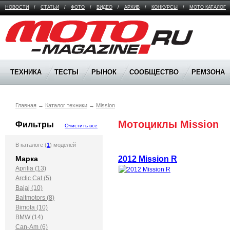
НОВОСТИ
/
СТАТЬИ
/
ФОТО
/
ВИДЕО
/
АРХИВ
/
КОНКУРСЫ
/
МОТО КАТАЛОГ
Moto Magazine
ТЕХНИКА
ТЕСТЫ
РЫНОК
СООБЩЕСТВО
РЕМЗОНА
Главная
→
Каталог техники
→
Mission
Мотоциклы Mission
Фильтры
Очистить все
В каталоге (
1
) моделей
2012 Mission R
Марка
Aprilia (13)
Arctic Cat (5)
Bajaj (10)
Baltmotors (8)
Bimota (10)
BMW (14)
Can-Am (6)