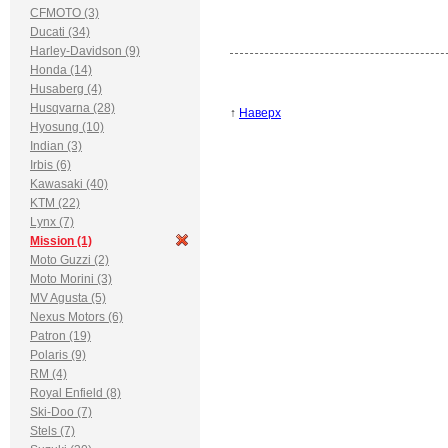
CFMOTO (3)
Ducati (34)
Harley-Davidson (9)
Honda (14)
Husaberg (4)
Husqvarna (28)
↑
Наверх
Hyosung (10)
Indian (3)
Irbis (6)
Kawasaki (40)
KTM (22)
Lynx (7)
Mission (1)
Moto Guzzi (2)
Moto Morini (3)
MV Agusta (5)
Nexus Motors (6)
Patron (19)
Polaris (9)
RM (4)
Royal Enfield (8)
Ski-Doo (7)
Stels (7)