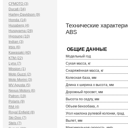
CFMOTO (3)
Ducati (34)
Harley-Davidson (9)
Honda (14)
Технические характерист
Husaberg (4)
Husqvarna (28)
ABS
Hyosung (10)
Indian (3)
Irbis (6)
Kawasaki (40)
Модельный год
KTM (22)
Lynx (7)
Сухая масса, кг
Mission (1)
Снаряжённая масса, кг
Moto Guzzi (2)
Колесная база, мм
Moto Morini (3)
Длина х ширина х высота, мм
MV Agusta (5)
Nexus Motors (6)
Дорожный просвет, мм
Patron (19)
Высота по седлу, мм
Polaris (9)
Объем бензобака, л
RM (4)
Royal Enfield (8)
Угол наклона рулевой колонки, град.
Ski-Doo (7)
Вылет, мм
Stels (7)
Максимальная скорость, км/ч