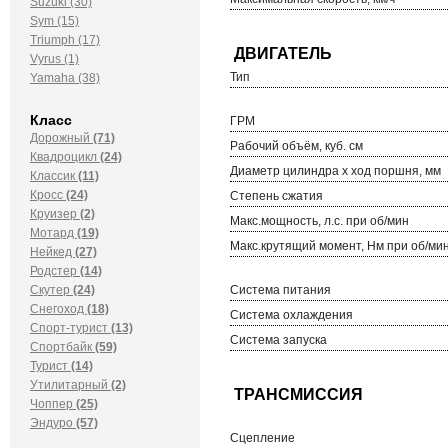
Suzuki (30)
Sym (15)
Triumph (17)
Vyrus (1)
Тип
Yamaha (38)
Класс
ГРМ
Дорожный
(71)
Рабочий объём, куб. см
Квадроцикл
(24)
Диаметр цилиндра х ход поршня, мм
Классик
(11)
Кросс
(24)
Степень сжатия
Круизер
(2)
Макс.мощность, л.с. при об/мин
Мотард
(19)
Макс.крутящий момент, Нм при об/ми
Нейкед
(27)
Родстер
(14)
Скутер
(24)
Система питания
Снегоход
(18)
Система охлаждения
Спорт-турист
(13)
Система запуска
Спортбайк
(59)
Турист
(14)
Утилитарный
(2)
Чоппер
(25)
Эндуро
(57)
Сцепление