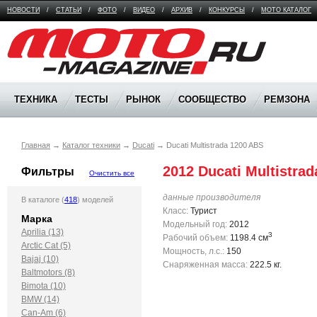
НОВОСТИ
/
СТАТЬИ
/
ФОТО
/
ВИДЕО
/
АРХИВ
/
КОНКУРСЫ
/
МОТО КАТАЛОГ
Moto Magazine
ТЕХНИКА
ТЕСТЫ
РЫНОК
СООБЩЕСТВО
РЕМЗОНА
Главная
→
Каталог техники
→
Ducati
→
Ducati Multistrada 1200 ABS
2012 Ducati Multistra
Фильтры
Очистить все
данные производителя
В каталоге (
418
) моделей
Класс:
Турист
Марка
Модельный год:
2012
Aprilia (13)
3
Рабочий объем:
1198.4 см
Arctic Cat (5)
Мощность, л.с.:
150
Bajaj (10)
Снаряженная масса:
222.5 кг.
Baltmotors (8)
Bimota (10)
BMW (14)
Can-Am (6)