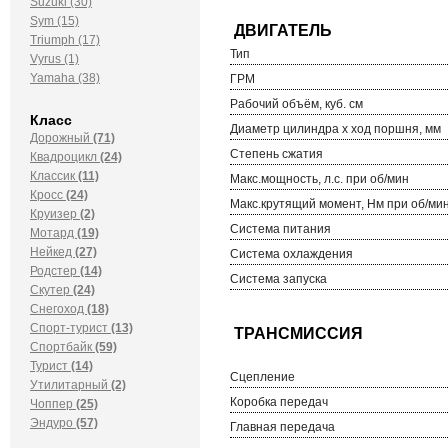
Suzuki (30)
Sym (15)
Triumph (17)
Тип
Vyrus (1)
Yamaha (38)
ГРМ
Рабочий объём, куб. см
Класс
Диаметр цилиндра х ход поршня, мм
Дорожный
(71)
Степень сжатия
Квадроцикл
(24)
Классик
(11)
Макс.мощность, л.с. при об/мин
Кросс
(24)
Макс.крутящий момент, Нм при об/ми
Круизер
(2)
Система питания
Мотард
(19)
Нейкед
(27)
Система охлаждения
Родстер
(14)
Система запуска
Скутер
(24)
Снегоход
(18)
Спорт-турист
(13)
Спортбайк
(59)
Турист
(14)
Сцепление
Утилитарный
(2)
Коробка передач
Чоппер
(25)
Эндуро
(57)
Главная передача