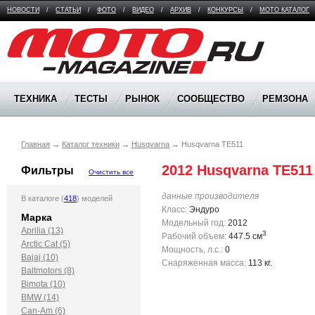
НОВОСТИ
/
СТАТЬИ
/
ФОТО
/
ВИДЕО
/
АРХИВ
/
КОНКУРСЫ
/
МОТО КАТАЛОГ
Moto Magazine
ТЕХНИКА
ТЕСТЫ
РЫНОК
СООБЩЕСТВО
РЕМЗОНА
Главная
→
Каталог техники
→
Husqvarna
→
Husqvarna TE511
2012 Husqvarna TE511
Фильтры
Очистить все
данные производителя
В каталоге (
418
) моделей
Класс:
Эндуро
Марка
Модельный год:
2012
Aprilia (13)
3
Рабочий объем:
447.5 см
Arctic Cat (5)
Мощность, л.с.:
0
Bajaj (10)
Снаряженная масса:
113 кг.
Baltmotors (8)
Bimota (10)
BMW (14)
Can-Am (6)