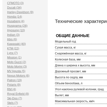
CFMOTO (3)
Ducati (34)
Harley-Davidson (9)
Honda (14)
Технические характери
Husaberg (4)
Husqvarna (28)
Hyosung (10)
Indian (3)
Irbis (6)
Модельный год
Kawasaki (40)
Сухая масса, кг
KTM (22)
Lynx (7)
Снаряжённая масса, кг
Mission (1)
Колесная база, мм
Moto Guzzi (2)
Длина х ширина х высота, мм
Moto Morini (3)
MV Agusta (5)
Дорожный просвет, мм
Nexus Motors (6)
Высота по седлу, мм
Patron (19)
Объем бензобака, л
Polaris (9)
RM (4)
Угол наклона рулевой колонки, град.
Royal Enfield (8)
Вылет, мм
Ski-Doo (7)
Максимальная скорость, км/ч
Stels (7)