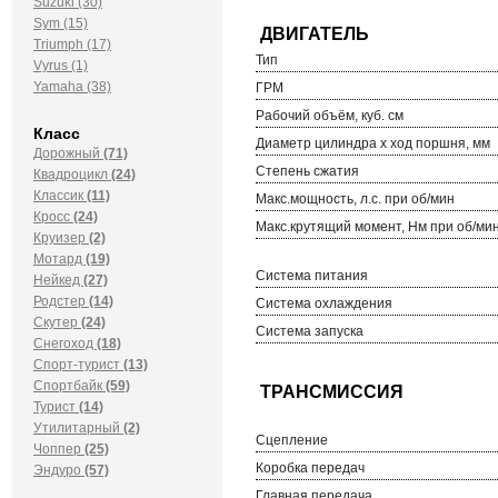
Suzuki (30)
Sym (15)
Triumph (17)
Тип
Vyrus (1)
Yamaha (38)
ГРМ
Рабочий объём, куб. см
Класс
Диаметр цилиндра х ход поршня, мм
Дорожный
(71)
Степень сжатия
Квадроцикл
(24)
Классик
(11)
Макс.мощность, л.с. при об/мин
Кросс
(24)
Макс.крутящий момент, Нм при об/ми
Круизер
(2)
Мотард
(19)
Система питания
Нейкед
(27)
Родстер
(14)
Система охлаждения
Скутер
(24)
Система запуска
Снегоход
(18)
Спорт-турист
(13)
Спортбайк
(59)
Турист
(14)
Утилитарный
(2)
Сцепление
Чоппер
(25)
Коробка передач
Эндуро
(57)
Главная передача