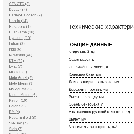
CFMOTO (3)
Ducati (34)
Harley-Davidson (9)
Honda (14)
Технические характери
Husaberg (4)
Husqvarna (28)
Hyosung (10)
Indian (3)
Irbis (6)
Модельный год
Kawasaki (40)
Сухая масса, кг
KTM (22)
Lynx (7)
Снаряжённая масса, кг
Mission (1)
Колесная база, мм
Moto Guzzi (2)
Длина х ширина х высота, мм
Moto Morini (3)
MV Agusta (5)
Дорожный просвет, мм
Nexus Motors (6)
Высота по седлу, мм
Patron (19)
Объем бензобака, л
Polaris (9)
RM (4)
Угол наклона рулевой колонки, град.
Royal Enfield (8)
Вылет, мм
Ski-Doo (7)
Максимальная скорость, км/ч
Stels (7)