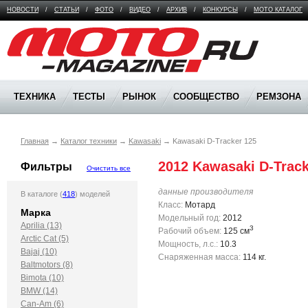
НОВОСТИ
/
СТАТЬИ
/
ФОТО
/
ВИДЕО
/
АРХИВ
/
КОНКУРСЫ
/
МОТО КАТАЛОГ
Moto Magazine
ТЕХНИКА
ТЕСТЫ
РЫНОК
СООБЩЕСТВО
РЕМЗОНА
Главная
→
Каталог техники
→
Kawasaki
→
Kawasaki D-Tracker 125
2012 Kawasaki D-Track
Фильтры
Очистить все
данные производителя
В каталоге (
418
) моделей
Класс:
Мотард
Марка
Модельный год:
2012
Aprilia (13)
3
Рабочий объем:
125 см
Arctic Cat (5)
Мощность, л.с.:
10.3
Bajaj (10)
Снаряженная масса:
114 кг.
Baltmotors (8)
Bimota (10)
BMW (14)
Can-Am (6)