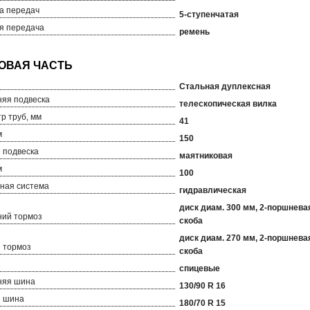
а передач
5-ступенчатая
я передача
ремень
Стальная дуплексная
яя подвеска
телескопическая вилка
р труб, мм
41
м
150
 подвеска
маятниковая
м
100
ная система
гидравлическая
диск диам. 300 мм, 2-поршнева
ий тормоз
скоба
диск диам. 270 мм, 2-поршнева
 тормоз
скоба
спицевые
няя шина
130/90 R 16
я шина
180/70 R 15