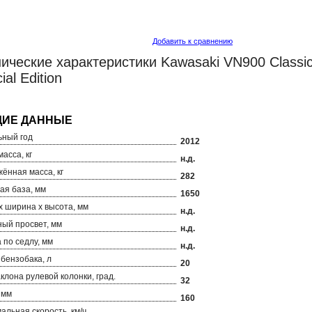
Добавить к сравнению
ические характеристики Kawasaki VN900 Classic
ial Edition 
ный год
2012
асса, кг
н.д.
ённая масса, кг
282
ая база, мм
1650
х ширина х высота, мм
н.д.
ый просвет, мм
н.д.
 по седлу, мм
н.д.
бензобака, л
20
аклона рулевой колонки, град.
32
 мм
160
альная скорость, км/ч