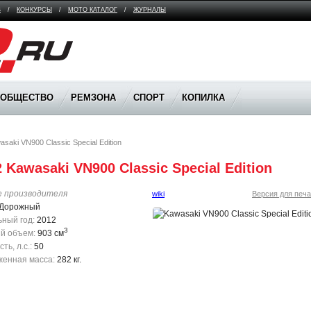
В
/
КОНКУРСЫ
/
МОТО КАТАЛОГ
/
ЖУРНАЛЫ
ООБЩЕСТВО
РЕМЗОНА
СПОРТ
КОПИЛКА
asaki VN900 Classic Special Edition
 Kawasaki VN900 Classic Special Edition 
е производителя
wiki
Версия для печа
Дорожный
ный год:
2012
3
й объем:
903 см
ь, л.с.:
50
енная масса:
282 кг.