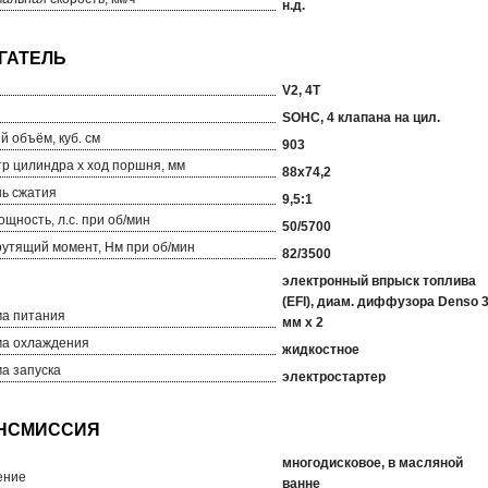
н.д.
V2, 4T
SOHC, 4 клапана на цил.
й объём, куб. см
903
р цилиндра х ход поршня, мм
88x74,2
ь сжатия
9,5:1
ощность, л.с. при об/мин
50/5700
рутящий момент, Нм при об/мин
82/3500
электронный впрыск топлива
(EFI), диам. диффузора Denso 
а питания
мм х 2
а охлаждения
жидкостное
а запуска
электростартер
многодисковое, в масляной
ение
ванне