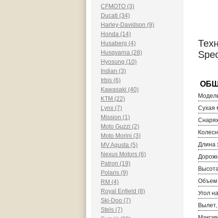
CFMOTO (3)
Ducati (34)
Harley-Davidson (9)
Honda (14)
Техн
Husaberg (4)
Husqvarna (28)
Spec
Hyosung (10)
Indian (3)
Irbis (6)
Kawasaki (40)
Модель
KTM (22)
Lynx (7)
Сухая м
Mission (1)
Снаряж
Moto Guzzi (2)
Колесн
Moto Morini (3)
Длина 
MV Agusta (5)
Nexus Motors (6)
Дорожн
Patron (19)
Высота
Polaris (9)
Объем 
RM (4)
Royal Enfield (8)
Угол н
Ski-Doo (7)
Вылет,
Stels (7)
Максим