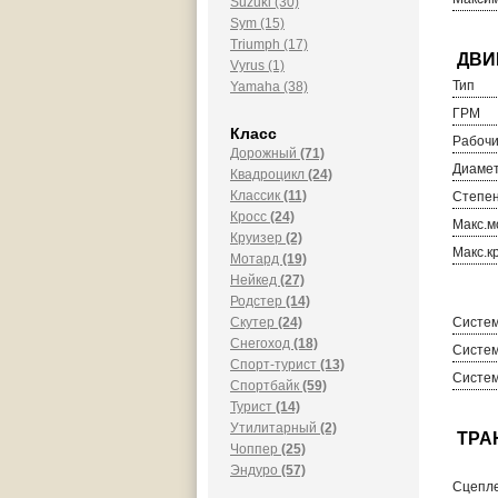
Suzuki (30)
Sym (15)
Triumph (17)
Vyrus (1)
Тип
Yamaha (38)
ГРМ
Класс
Рабочи
Дорожный
(71)
Диамет
Квадроцикл
(24)
Классик
(11)
Степен
Кросс
(24)
Макс.м
Круизер
(2)
Макс.к
Мотард
(19)
Нейкед
(27)
Родстер
(14)
Скутер
(24)
Систем
Снегоход
(18)
Систем
Спорт-турист
(13)
Систем
Спортбайк
(59)
Турист
(14)
Утилитарный
(2)
Чоппер
(25)
Эндуро
(57)
Сцепл