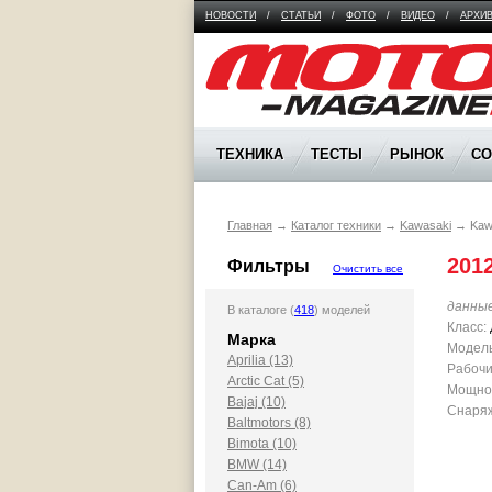
НОВОСТИ
/
СТАТЬИ
/
ФОТО
/
ВИДЕО
/
АРХИ
Moto Magazine
ТЕХНИКА
ТЕСТЫ
РЫНОК
С
Главная
→
Каталог техники
→
Kawasaki
→
Kaw
2012
Фильтры
Очистить все
данны
В каталоге (
418
) моделей
Класс:
Марка
Модель
Aprilia (13)
Рабочи
Arctic Cat (5)
Мощност
Bajaj (10)
Снаряж
Baltmotors (8)
Bimota (10)
BMW (14)
Can-Am (6)