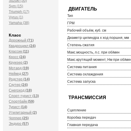
Suzuki (30)
Sym (15)
Triumph (17)
Тип
Vyrus (1)
Yamaha (38)
ГРМ
Рабочий объём, куб. см
Класс
Диаметр цилиндра х ход поршня, мм
Дорожный
(71)
Степень сжатия
Квадроцикл
(24)
Классик
(11)
Макс.мощность, л.с. при об/мин
Кросс
(24)
Макс.крутящий момент, Нм при об/ми
Круизер
(2)
Система питания
Мотард
(19)
Нейкед
(27)
Система охлаждения
Родстер
(14)
Система запуска
Скутер
(24)
Снегоход
(18)
Спорт-турист
(13)
Спортбайк
(59)
Турист
(14)
Сцепление
Утилитарный
(2)
Коробка передач
Чоппер
(25)
Эндуро
(57)
Главная передача