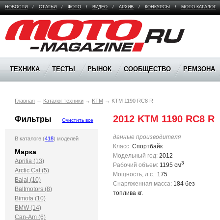
НОВОСТИ
/
СТАТЬИ
/
ФОТО
/
ВИДЕО
/
АРХИВ
/
КОНКУРСЫ
/
МОТО КАТАЛОГ
Moto Magazine
ТЕХНИКА
ТЕСТЫ
РЫНОК
СООБЩЕСТВО
РЕМЗОНА
Главная
→
Каталог техники
→
KTM
→
KTM 1190 RC8 R
2012 KTM 1190 RC8 R
Фильтры
Очистить все
данные производителя
В каталоге (
418
) моделей
Класс:
Спортбайк
Марка
Модельный год:
2012
Aprilia (13)
3
Рабочий объем:
1195 см
Arctic Cat (5)
Мощность, л.с.:
175
Bajaj (10)
Снаряженная масса:
184 без
Baltmotors (8)
топлива кг.
Bimota (10)
BMW (14)
Can-Am (6)