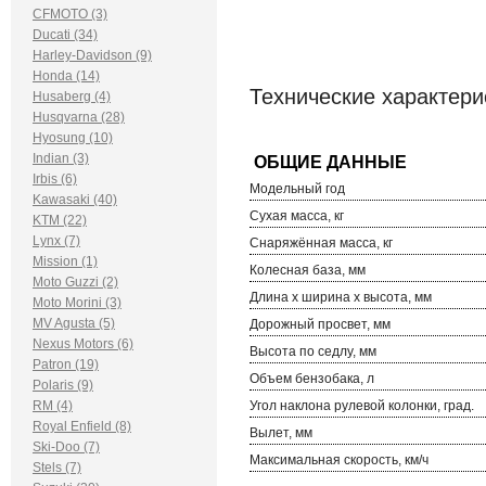
CFMOTO (3)
Ducati (34)
Harley-Davidson (9)
Honda (14)
Технические характер
Husaberg (4)
Husqvarna (28)
Hyosung (10)
Indian (3)
Irbis (6)
Модельный год
Kawasaki (40)
Сухая масса, кг
KTM (22)
Lynx (7)
Снаряжённая масса, кг
Mission (1)
Колесная база, мм
Moto Guzzi (2)
Длина х ширина х высота, мм
Moto Morini (3)
MV Agusta (5)
Дорожный просвет, мм
Nexus Motors (6)
Высота по седлу, мм
Patron (19)
Объем бензобака, л
Polaris (9)
RM (4)
Угол наклона рулевой колонки, град.
Royal Enfield (8)
Вылет, мм
Ski-Doo (7)
Максимальная скорость, км/ч
Stels (7)