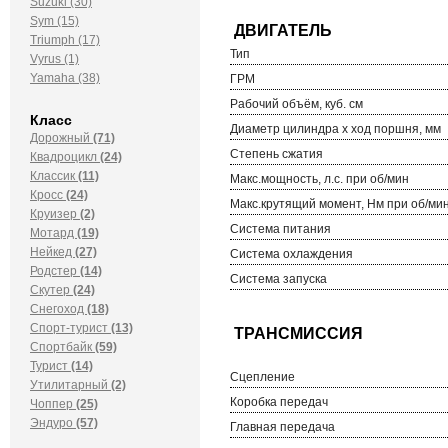
Suzuki (30)
Sym (15)
Triumph (17)
Тип
Vyrus (1)
Yamaha (38)
ГРМ
Рабочий объём, куб. см
Класс
Диаметр цилиндра х ход поршня, мм
Дорожный
(71)
Степень сжатия
Квадроцикл
(24)
Классик
(11)
Макс.мощность, л.с. при об/мин
Кросс
(24)
Макс.крутящий момент, Нм при об/ми
Круизер
(2)
Система питания
Мотард
(19)
Нейкед
(27)
Система охлаждения
Родстер
(14)
Система запуска
Скутер
(24)
Снегоход
(18)
Спорт-турист
(13)
Спортбайк
(59)
Турист
(14)
Сцепление
Утилитарный
(2)
Коробка передач
Чоппер
(25)
Эндуро
(57)
Главная передача