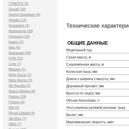
CFMOTO (3)
Ducati (34)
Harley-Davidson (9)
Honda (14)
Технические характер
Husaberg (4)
Husqvarna (28)
Hyosung (10)
Indian (3)
Irbis (6)
Модельный год
Kawasaki (40)
Сухая масса, кг
KTM (22)
Lynx (7)
Снаряжённая масса, кг
Mission (1)
Колесная база, мм
Moto Guzzi (2)
Длина х ширина х высота, мм
Moto Morini (3)
MV Agusta (5)
Дорожный просвет, мм
Nexus Motors (6)
Высота по седлу, мм
Patron (19)
Объем бензобака, л
Polaris (9)
RM (4)
Угол наклона рулевой колонки, град.
Royal Enfield (8)
Вылет, мм
Ski-Doo (7)
Максимальная скорость, км/ч
Stels (7)