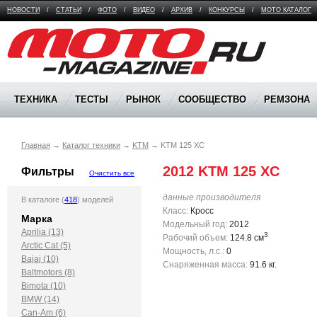
НОВОСТИ
/
СТАТЬИ
/
ФОТО
/
ВИДЕО
/
АРХИВ
/
КОНКУРСЫ
/
МОТО КАТАЛОГ
Moto Magazine
ТЕХНИКА
ТЕСТЫ
РЫНОК
СООБЩЕСТВО
РЕМЗОНА
Главная
→
Каталог техники
→
KTM
→
KTM 125 XC
2012 KTM 125 XC
Фильтры
Очистить все
данные производителя
В каталоге (
418
) моделей
Класс:
Кросс
Марка
Модельный год:
2012
Aprilia (13)
3
Рабочий объем:
124.8 см
Arctic Cat (5)
Мощность, л.с.:
0
Bajaj (10)
Снаряженная масса:
91.6 кг.
Baltmotors (8)
Bimota (10)
BMW (14)
Can-Am (6)