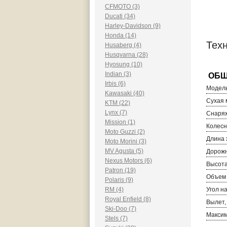
CFMOTO (3)
Ducati (34)
Harley-Davidson (9)
Honda (14)
Техн
Husaberg (4)
Husqvarna (28)
Hyosung (10)
Indian (3)
Irbis (6)
Модель
Kawasaki (40)
Сухая м
KTM (22)
Lynx (7)
Снаряж
Mission (1)
Колесн
Moto Guzzi (2)
Длина 
Moto Morini (3)
MV Agusta (5)
Дорожн
Nexus Motors (6)
Высота
Patron (19)
Объем 
Polaris (9)
RM (4)
Угол н
Royal Enfield (8)
Вылет,
Ski-Doo (7)
Максим
Stels (7)