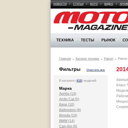
НОВОСТИ
/
СТАТЬИ
/
ФОТО
/
ВИДЕО
/
АРХИ
Moto Magazine
ТЕХНИКА
ТЕСТЫ
РЫНОК
С
Главная
→
Каталог техники
→
Patron
→
Patron 
2014
Фильтры
Очистить все
данны
В каталоге (
418
) моделей
Класс:
Марка
Модель
Aprilia (13)
Рабочи
Arctic Cat (5)
Мощност
Bajaj (10)
Снаряж
Baltmotors (8)
Bimota (10)
BMW (14)
Can-Am (6)