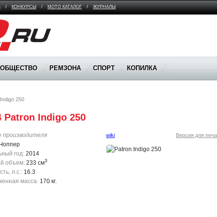
В
/
КОНКУРСЫ
/
МОТО КАТАЛОГ
/
ЖУРНАЛЫ
ООБЩЕСТВО
РЕМЗОНА
СПОРТ
КОПИЛКА
Indigo 250
 Patron Indigo 250
е производителя
wiki
Версия для печа
Чоппер
ный год:
2014
3
й объем:
233 см
ь, л.с.:
16.3
енная масса:
170 кг.