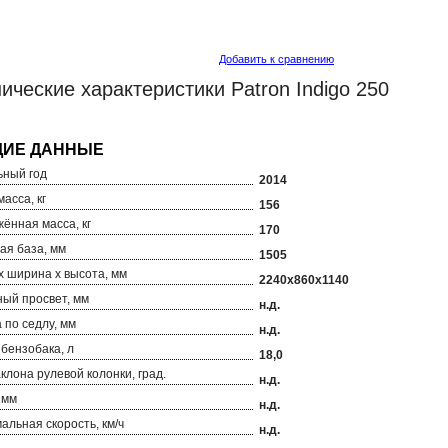
Добавить к сравнению
ические характеристики Patron Indigo 250
ный год
2014
асса, кг
156
ённая масса, кг
170
ая база, мм
1505
х ширина х высота, мм
2240х860х1140
ый просвет, мм
н.д.
 по седлу, мм
н.д.
бензобака, л
18,0
аклона рулевой колонки, град.
н.д.
 мм
н.д.
альная скорость, км/ч
н.д.