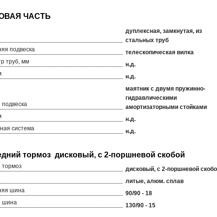
дуплексная, замкнутая, из
стальных труб
яя подвеска
телескопическая вилка
р труб, мм
н.д.
м
н.д.
маятник с двумя пружинно-
гидравлическими
 подвеска
амортизаторными стойками
м
н.д.
ная система
н.д.
 тормоз
дисковый, с 2-поршневой скоб
литые, алюм. сплав
няя шина
90/90 - 18
я шина
130/90 - 15