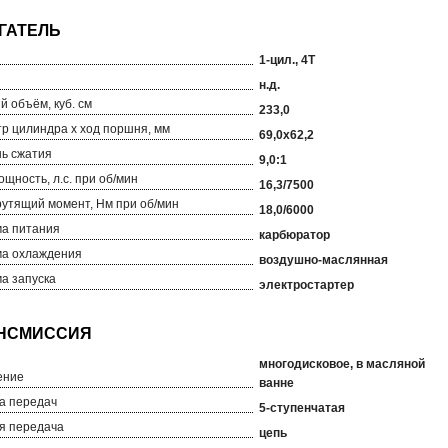
1-цил., 4T
н.д.
й объём, куб. см
233,0
р цилиндра х ход поршня, мм
69,0х62,2
ь сжатия
9,0:1
ощность, л.с. при об/мин
16,3/7500
рутящий момент, Нм при об/мин
18,0/6000
а питания
карбюратор
а охлаждения
воздушно-маслянная
а запуска
электростартер
многодисковое, в масляной
ение
ванне
а передач
5-ступенчатая
я передача
цепь