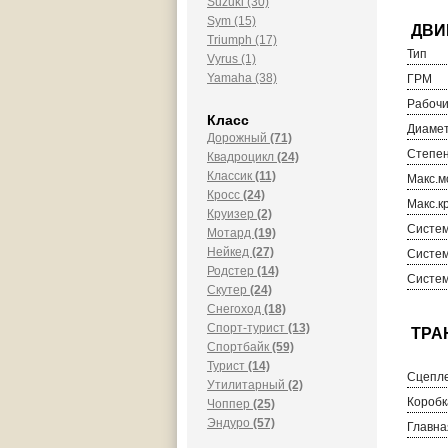
Suzuki (30)
Sym (15)
Triumph (17)
Тип
Vyrus (1)
Yamaha (38)
ГРМ
Рабочи
Класс
Диамет
Дорожный
(71)
Степен
Квадроцикл
(24)
Классик
(11)
Макс.м
Кросс
(24)
Макс.к
Круизер
(2)
Систем
Мотард
(19)
Нейкед
(27)
Систем
Родстер
(14)
Систем
Скутер
(24)
Снегоход
(18)
Спорт-турист
(13)
Спортбайк
(59)
Турист
(14)
Сцепл
Утилитарный
(2)
Коробк
Чоппер
(25)
Эндуро
(57)
Главна