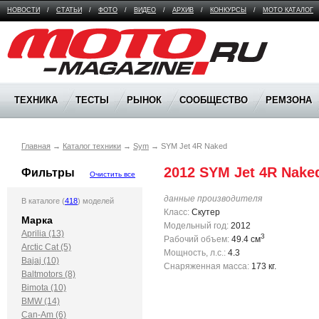
НОВОСТИ
/
СТАТЬИ
/
ФОТО
/
ВИДЕО
/
АРХИВ
/
КОНКУРСЫ
/
МОТО КАТАЛОГ
Moto Magazine
ТЕХНИКА
ТЕСТЫ
РЫНОК
СООБЩЕСТВО
РЕМЗОНА
Главная
→
Каталог техники
→
Sym
→
SYM Jet 4R Naked
2012 SYM Jet 4R Nake
Фильтры
Очистить все
данные производителя
В каталоге (
418
) моделей
Класс:
Скутер
Марка
Модельный год:
2012
Aprilia (13)
3
Рабочий объем:
49.4 см
Arctic Cat (5)
Мощность, л.с.:
4.3
Bajaj (10)
Снаряженная масса:
173 кг.
Baltmotors (8)
Bimota (10)
BMW (14)
Can-Am (6)