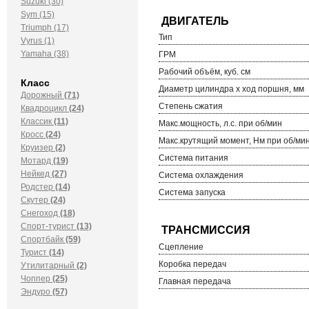
Suzuki (30)
Sym (15)
Triumph (17)
Тип
Vyrus (1)
Yamaha (38)
ГРМ
Рабочий объём, куб. см
Класс
Диаметр цилиндра х ход поршня, мм
Дорожный
(71)
Степень сжатия
Квадроцикл
(24)
Классик
(11)
Макс.мощность, л.с. при об/мин
Кросс
(24)
Макс.крутящий момент, Нм при об/ми
Круизер
(2)
Система питания
Мотард
(19)
Нейкед
(27)
Система охлаждения
Родстер
(14)
Система запуска
Скутер
(24)
Снегоход
(18)
Спорт-турист
(13)
Спортбайк
(59)
Сцепление
Турист
(14)
Коробка передач
Утилитарный
(2)
Чоппер
(25)
Главная передача
Эндуро
(57)