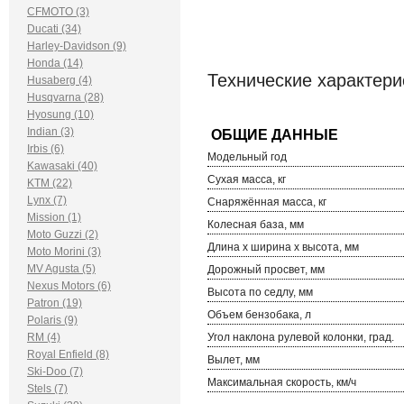
CFMOTO (3)
Ducati (34)
Harley-Davidson (9)
Honda (14)
Технические характери
Husaberg (4)
Husqvarna (28)
Hyosung (10)
Indian (3)
Irbis (6)
Модельный год
Kawasaki (40)
Сухая масса, кг
KTM (22)
Lynx (7)
Снаряжённая масса, кг
Mission (1)
Колесная база, мм
Moto Guzzi (2)
Длина х ширина х высота, мм
Moto Morini (3)
MV Agusta (5)
Дорожный просвет, мм
Nexus Motors (6)
Высота по седлу, мм
Patron (19)
Объем бензобака, л
Polaris (9)
RM (4)
Угол наклона рулевой колонки, град.
Royal Enfield (8)
Вылет, мм
Ski-Doo (7)
Максимальная скорость, км/ч
Stels (7)