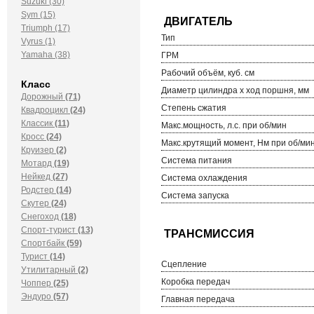
Suzuki (30)
Sym (15)
Triumph (17)
Тип
Vyrus (1)
Yamaha (38)
ГРМ
Рабочий объём, куб. см
Класс
Диаметр цилиндра х ход поршня, мм
Дорожный
(71)
Степень сжатия
Квадроцикл
(24)
Классик
(11)
Макс.мощность, л.с. при об/мин
Кросс
(24)
Макс.крутящий момент, Нм при об/ми
Круизер
(2)
Система питания
Мотард
(19)
Нейкед
(27)
Система охлаждения
Родстер
(14)
Система запуска
Скутер
(24)
Снегоход
(18)
Спорт-турист
(13)
Спортбайк
(59)
Турист
(14)
Сцепление
Утилитарный
(2)
Коробка передач
Чоппер
(25)
Эндуро
(57)
Главная передача