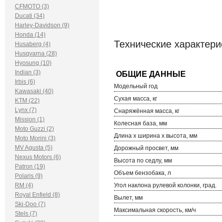
CFMOTO (3)
Ducati (34)
Harley-Davidson (9)
Honda (14)
Технические характер
Husaberg (4)
Husqvarna (28)
Hyosung (10)
Indian (3)
Irbis (6)
Модельный год
Kawasaki (40)
Сухая масса, кг
KTM (22)
Lynx (7)
Снаряжённая масса, кг
Mission (1)
Колесная база, мм
Moto Guzzi (2)
Длина х ширина х высота, мм
Moto Morini (3)
MV Agusta (5)
Дорожный просвет, мм
Nexus Motors (6)
Высота по седлу, мм
Patron (19)
Объем бензобака, л
Polaris (9)
RM (4)
Угол наклона рулевой колонки, град.
Royal Enfield (8)
Вылет, мм
Ski-Doo (7)
Максимальная скорость, км/ч
Stels (7)