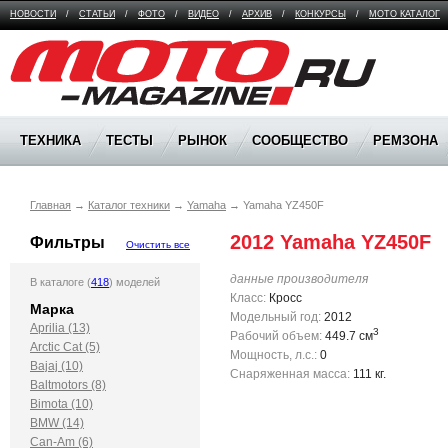
НОВОСТИ
/
СТАТЬИ
/
ФОТО
/
ВИДЕО
/
АРХИВ
/
КОНКУРСЫ
/
МОТО КАТАЛОГ
Moto Magazine
ТЕХНИКА
ТЕСТЫ
РЫНОК
СООБЩЕСТВО
РЕМЗОНА
Главная
→
Каталог техники
→
Yamaha
→
Yamaha YZ450F
2012 Yamaha YZ450F
Фильтры
Очистить все
данные производителя
В каталоге (
418
) моделей
Класс:
Кросс
Марка
Модельный год:
2012
Aprilia (13)
3
Рабочий объем:
449.7 см
Arctic Cat (5)
Мощность, л.с.:
0
Bajaj (10)
Снаряженная масса:
111 кг.
Baltmotors (8)
Bimota (10)
BMW (14)
Can-Am (6)