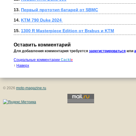
13. 
Первый прототип батарей от SBMC
14. 
KTM 790 Duke 2024 
15. 
1300 R Masterpiece Edition от Brabus и KTM
Оставить комментарий
Для добавления комментария требуется
зарегистрироваться
или
Социальные комментарии
Cackl
e
↑
Наверх
© 2026
moto-magazine.ru
.