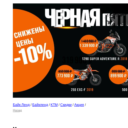
Байк Ленд
/
Байкленд
/
KTM
/
Скидки
/
Акция
/
Назад