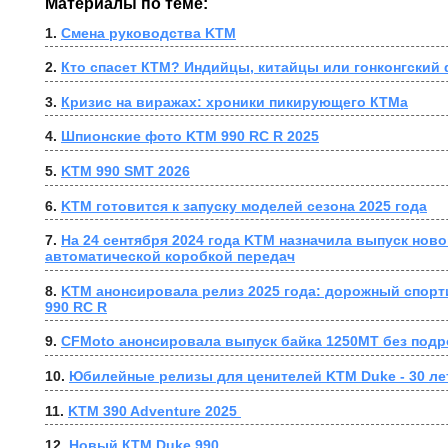
Материалы по теме:
1. 
Смена руководства KTM
2. 
Кто спасет КТМ? Индийцы, китайцы или гонконгский
3. 
Кризис на виражах: хроники пикирующего КТМа
4. 
Шпионские фото KTM 990 RC R 2025
5. 
KTM 990 SMT 2026
6. 
KTM готовится к запуску моделей сезона 2025 года
7. 
На 24 сентября 2024 года KTM назначила выпуск ново
автоматической коробкой передач
8. 
KTM анонсировала релиз 2025 года: дорожный спорт
990 RC R
9. 
CFMoto анонсировала выпуск байка 1250MT без под
10. 
﻿Юбилейные релизы для ценителей KTM Duke - 30 ле
11. 
KTM 390 Adventure 2025 
12. 
Новый КТМ Duke 990