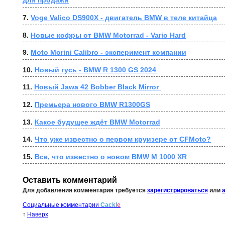
для продажи
7. 
Voge Valico DS900X - двигатель BMW в теле китайца
8. 
Новые кофры от BMW Motorrad - Vario Hard
9. 
Moto Morini Calibro - эксперимент компании
10. 
Новый гусь - BMW R 1300 GS 2024 
11. 
Новый Jawa 42 Bobber Black Mirror 
12. 
Премьера нового BMW R1300GS
13. 
Какое будущее ждёт BMW Motorrad
14. 
Что уже известно о первом круизере от CFMoto?
15. 
Все, что известно о новом BMW M 1000 XR
Оставить комментарий
Для добавления комментария требуется
зарегистрироваться
или
Социальные комментарии
Cackl
e
↑
Наверх