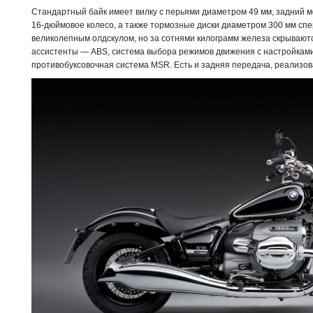
Стандартный байк имеет вилку с перьями диаметром 49 мм, задний м
16-дюймовое колесо, а также тормозные диски диаметром 300 мм спе
великолепным олдскулом, но за сотнями килограмм железа скрываю
ассистенты — ABS, система выбора режимов движения с настройками R
противобуксовочная система MSR. Есть и задняя передача, реализо