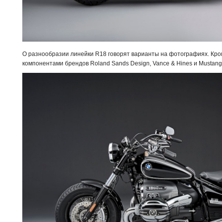
О разнообразии линейки R18 говорят варианты на фотографиях. Кром
компонентами брендов Roland Sands Design, Vance & Hines и Mustang