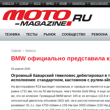
НОВОСТИ
/
СТАТЬИ
/
ФОТО
/
ВИДЕО
/
АРХИВ
/
КОНКУРСЫ
/
МОТО КАТАЛОГ
Moto Magazine
ТЕХНИКА
ТЕСТЫ
РЫНОК
СООБЩЕСТВО
РЕМЗОНА
Главная
→
Новости
BMW официально представила к
03 апреля 2020
Огромный баварский тяжеловес дебютировал в тр
исполнения: стандартном, кастомном с рулем-эй
На фотографиях R18 выглядит огромным, и таковым он является в де
равна 1731 мм, что на 50 мм больше, чем у Honda Gold Wing. А еще 
же, это не иллюзия. Громадный BMW весит 345 кг, из которых 110,8 к
оппозитный двигатель объемом 1802 куб. см и шестиступенчатую коро
развивает 91 л.с. при 4750 об/мин и 158 Нм при 3000 об/мин (150 Нм