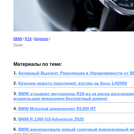
BMW
/
R18
/
Круизер
/
Назад
Материалы по теме:
1. 
Активный Выхлоп: Революция в Управляемости от B
2. 
Круизер нового поколения: взгляд на Souo LH2000
3. 
BMW отзывает мотоциклы R18 из-за риска возгорания
владельцам предложен бесплатный ремонт
4. 
BMW Motorrad анонсируют R1300 RT
5. 
BMW R 1300 GS Adventure 2025
6. 
BMW анонсировала новый гоночный внедорожный мо