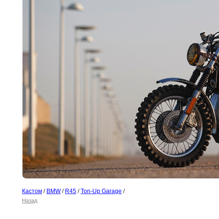
Кастом
/
BMW
/
R45
/
Ton-Up Garage
/
Назад