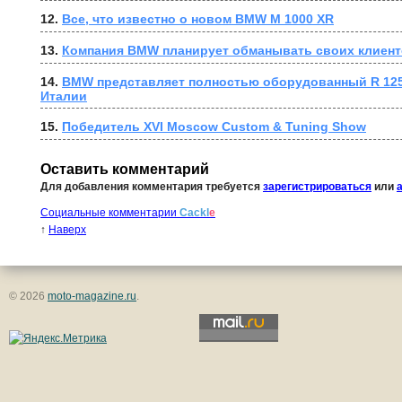
12. 
Все, что известно о новом BMW M 1000 XR
13. 
Компания BMW планирует обманывать своих клиен
14. 
BMW представляет полностью оборудованный R 1250 G
Италии
15. 
Победитель XVI Moscow Custom & Tuning Show
Оставить комментарий
Для добавления комментария требуется
зарегистрироваться
или
Социальные комментарии
Cackl
e
↑
Наверх
© 2026
moto-magazine.ru
.