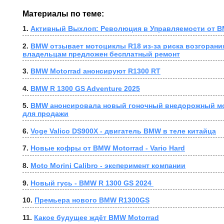
Материалы по теме:
1. 
Активный Выхлоп: Революция в Управляемости от B
2. 
BMW отзывает мотоциклы R18 из-за риска возгорания
владельцам предложен бесплатный ремонт
3. 
BMW Motorrad анонсируют R1300 RT
4. 
BMW R 1300 GS Adventure 2025
5. 
BMW анонсировала новый гоночный внедорожный мо
для продажи
6. 
Voge Valico DS900X - двигатель BMW в теле китайца
7. 
Новые кофры от BMW Motorrad - Vario Hard
8. 
Moto Morini Calibro - эксперимент компании
9. 
Новый гусь - BMW R 1300 GS 2024 
10. 
Премьера нового BMW R1300GS
11. 
Какое будущее ждёт BMW Motorrad