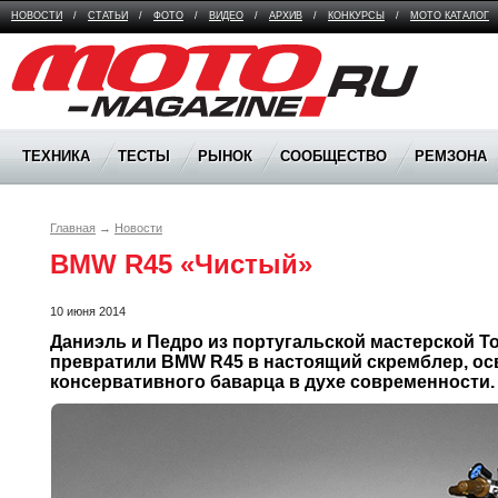
НОВОСТИ
/
СТАТЬИ
/
ФОТО
/
ВИДЕО
/
АРХИВ
/
КОНКУРСЫ
/
МОТО КАТАЛОГ
Moto Magazine
ТЕХНИКА
ТЕСТЫ
РЫНОК
СООБЩЕСТВО
РЕМЗОНА
Главная
→
Новости
BMW R45 «Чистый»
10 июня 2014
Даниэль и Педро из португальской мастерской To
превратили BMW R45 в настоящий скремблер, ос
консервативного баварца в духе современности.