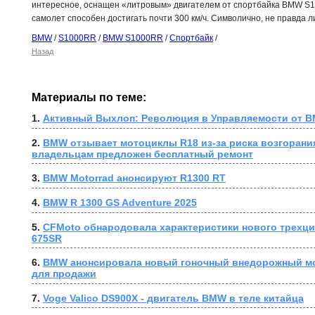
интересное, оснащен «литровым» двигателем от спортбайка BMW S1
самолет способен достигать почти 300 км/ч. Символично, не правда л
BMW
/
S1000RR
/
BMW S1000RR
/
Спортбайк
/
Назад
Материалы по теме:
1. 
Активный Выхлоп: Революция в Управляемости от B
2. 
BMW отзывает мотоциклы R18 из-за риска возгорания
владельцам предложен бесплатный ремонт
3. 
BMW Motorrad анонсируют R1300 RT
4. 
BMW R 1300 GS Adventure 2025
5. 
CFMoto обнародовала характеристики нового трехци
675SR
6. 
BMW анонсировала новый гоночный внедорожный мо
для продажи
7. 
Voge Valico DS900X - двигатель BMW в теле китайца