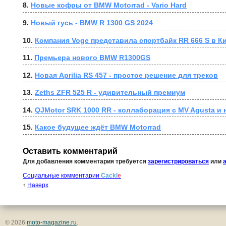
8. 
Новые кофры от BMW Motorrad - Vario Hard
9. 
Новый гусь - BMW R 1300 GS 2024 
10. 
Компания Voge представила спортбайк RR 666 S в К
11. 
Премьера нового BMW R1300GS
12. 
Новая Aprilia RS 457 - простое решение для треков
13. 
Zeths ZFR 525 R - удивительный премиум
14. 
QJMotor SRK 1000 RR - коллаборация с MV Agusta и
15. 
Какое будущее ждёт BMW Motorrad
Оставить комментарий
Для добавления комментария требуется
зарегистрироваться
или
Социальные комментарии
Cackl
e
↑
Наверх
© 2026
moto-magazine.ru
.