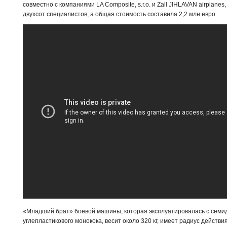
совместно с компаниями LA Composite, s.r.o. и Zall JIHLAVAN airplanes
двухсот специалистов, а общая стоимость составила 2,2 млн евро.
«Младший брат» боевой машины, которая эксплуатировалась с семиде
углепластикового монокока, весит около 320 кг, имеет радиус действия