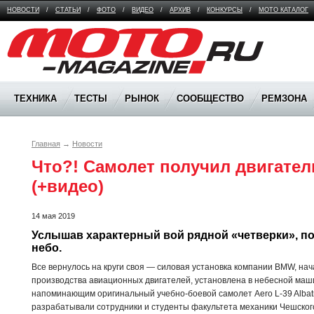
НОВОСТИ
/
СТАТЬИ
/
ФОТО
/
ВИДЕО
/
АРХИВ
/
КОНКУРСЫ
/
МОТО КАТАЛОГ
Moto Magazine
ТЕХНИКА
ТЕСТЫ
РЫНОК
СООБЩЕСТВО
РЕМЗОНА
Главная
→
Новости
Что?! Самолет получил двигатель
(+видео)
14 мая 2019
Услышав характерный вой рядной «четверки», по
небо.
Все вернулось на круги своя — силовая установка компании BMW, на
производства авиационных двигателей, установлена в небесной машин
напоминающим оригинальный учебно-боевой самолет Aero L-39 Albatr
разрабатывали сотрудники и студенты факультета механики Чешског