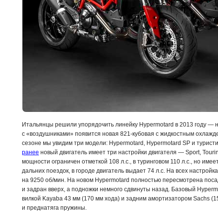
Итальянцы решили упорядочить линейку Hypermotard в 2013 году — н
с «воздушниками» появится новая
821-кубовая
с жидкостным охлажде
сезоне мы увидим три модели: Hypermotard, Hypermotard SP и туристи
ранее
новый двигатель имеет три настройки двигателя — Sport, Touri
мощности ограничен отметкой 108 л.с., в туринговом 110 л.с., но им
дальних поездок, в городе двигатель выдает 74 л.с. На всех настрой
на 9250 об/мин. На новом Hypermotard полностью пересмотрена поса
и задран вверх, а подножки немного сдвинуты назад. Базовый Hyper
вилкой Kayaba 43 мм (170 мм хода) и задним амортизатором Sachs (1
и преднатяга пружины.