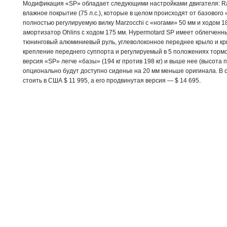
Модификация «SP» обладает следующими настройками двигателя: Race (
влажное покрытие (75 л.с.), которые в целом происходят от базового
полностью регулируемую вилку Marzocchi с «ногами» 50 мм и ходом 1
амортизатор Ohlins с ходом 175 мм. Hypermotard SP имеет облегченны
тюнинговый алюминиевый руль, углеволоконное переднее крыло и кр
крепление переднего суппорта и регулируемый в 5 положениях тормо
версия «SP» легче «базы» (194 кг против 198 кг) и выше нее (высота 
опционально будут доступно сиденье на 20 мм меньше оригинала. В 
стоить в США $ 11 995, а его продвинутая версия — $ 14 695.