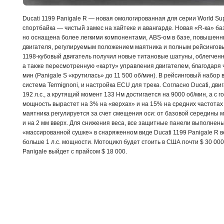
Ducati 1199 Panigale R — новая омологированная для серии World Su
спортбайка — чистый замес на хайтеке и авангарде. Новая
«R-ка»
баз
но оснащена более легкими компонентами,
ABS-ом
в базе, повышен
двигателя, регулируемым положением маятника и полным рейсингов
1198-кубовый
двигатель получил новые титановые шатуны, облегченн
а также пересмотренную «карту» управления двигателем, благодаря ч
мин (Panigale S «крутилась» до 11 500 об/мин). В рейсинговый набор
система Termignoni, и настройка ECU для трека. Согласно Ducati, дв
192 л.с., а крутящий момент 133 Нм достигается на 9000 об/мин, а с
мощность вырастет на 3% на «верхах» и на 15% на средних частота
маятника регулируется за счет смещения оси: от базовой середины м
и на 2 мм вверх. Для снижения веса, все защитные панели выполнены
«массированной сушке» в снаряженном виде Ducati 1199 Panigale R вес
больше 1 л.с. мощности. Мотоцикл будет стоить в США почти $ 30 000,
Panigale выйдет с прайсом $ 18 000.