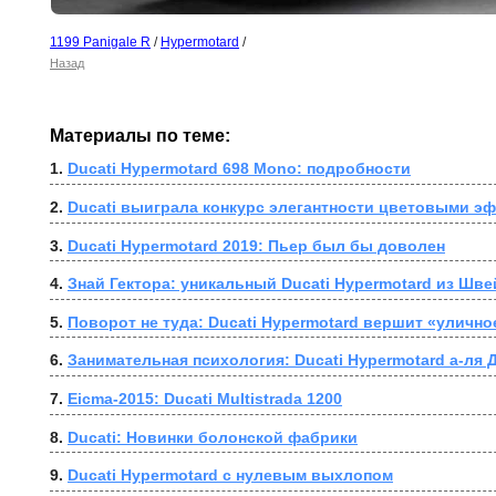
1199 Panigale R
/
Hypermotard
/
Назад
Материалы по теме:
1. 
Ducati Hypermotard 698 Mono: подробности
2. 
Ducati выиграла конкурс элегантности цветовыми э
3. 
Ducati Hypermotard 2019: Пьер был бы доволен
4. 
Знай Гектора: уникальный Ducati Hypermotard из Шв
5. 
Поворот не туда: Ducati Hypermotard вершит «уличн
6. 
Занимательная психология: Ducati Hypermotard а-ля 
7. 
Eicma-2015: Ducati Multistrada 1200
8. 
Ducati: Новинки болонской фабрики
9. 
Ducati Hypermotard с нулевым выхлопом