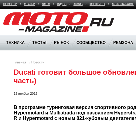
НОВОСТИ
/
СТАТЬИ
/
ФОТО
/
ВИДЕО
/
АРХИВ
/
КОНКУРСЫ
/
МОТО КАТАЛОГ
Moto Magazine
ТЕХНИКА
ТЕСТЫ
РЫНОК
СООБЩЕСТВО
РЕМЗОНА
Главная
→
Новости
Ducati готовит большое обновлени
часть)
13 ноября 2012
В программе туринговая версия спортивного родст
Hypermotard и Multistrada под названием Hyperstra
R и Hypermotard с новым 
821-кубовым
 двигателе