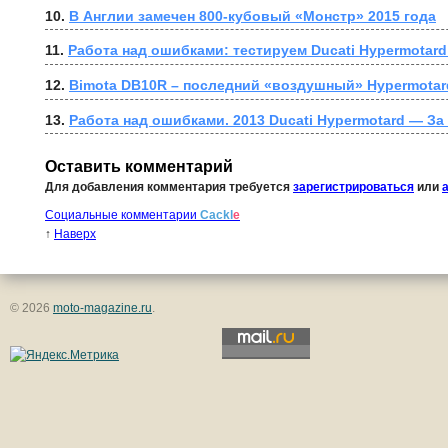
10. 
В Англии замечен 800-кубовый «Монстр» 2015 года
11. 
Работа над ошибками: тестируем Ducati Hypermotard
12. 
Bimota DB10R – последний «воздушный» Hypermotar
13. 
Работа над ошибками. 2013 Ducati Hypermotard — За
Оставить комментарий
Для добавления комментария требуется
зарегистрироваться
или
Социальные комментарии
Cackl
e
↑
Наверх
© 2026
moto-magazine.ru
.