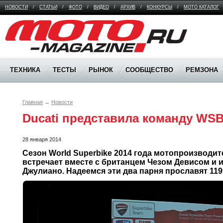
НОВОСТИ
/
СТАТЬИ
/
ФОТО
/
ВИДЕО
/
АРХИВ
/
КОНКУРСЫ
/
МОТО КАТАЛОГ
Moto Magazine
ТЕХНИКА
ТЕСТЫ
РЫНОК
СООБЩЕСТВО
РЕМЗОНА
Главная
→
Новости
Ducati представила команду WSB
28 января 2014
Сезон World Superbike 2014 года мотопроизводит
встречает вместе с британцем Чезом Девисом и 
Джулиано. Надеемся эти два парня прославят 1199