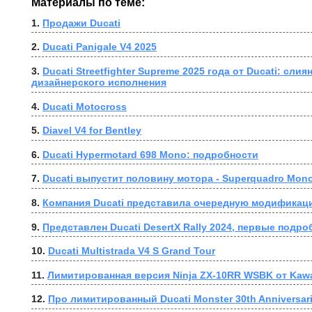
Материалы по теме:
1. 
Продажи Ducati
2. 
Ducati Panigale V4 2025
3. 
Ducati Streetfighter Supreme 2025 года от Ducati: слия
дизайнерского исполнения
4. 
Ducati Motocross
5. 
Diavel V4 for Bentley
6. 
Ducati Hypermotard 698 Mono: подробности
7. 
Ducati выпустит половину мотора - Superquadro Mon
8. 
Компания Ducati представила очередную модификацию
9. 
Представлен Ducati DesertX Rally 2024, первые подро
10. 
Ducati Multistrada V4 S Grand Tour
11. 
Лимитированная версия Ninja ZX-10RR WSBK от Kaw
12. 
Про лимитированный Ducati Monster 30th Anniversari