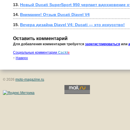
13. 
Новый Ducati SuperSport 950 черпает вдохновение о
14. 
Внимание! Отзыв Ducati Diavel V4
15. 
Вечера дизайна Diavel V4: Ducati — это искусство!
Оставить комментарий
Для добавления комментария требуется
зарегистрироваться
или
Социальные комментарии
Cackl
e
↑
Наверх
© 2026
moto-magazine.ru
.