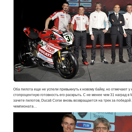
Оба пилота еще не успели привыкнуть к новому байку, но отмечают у 
стопроцентную готовность его раскрыть. С не менее чем 31 наград в
зачете пилотов,
Ducati Corse вновь возвращается на трек за победо
чемпионата…