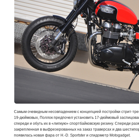
Самым очевидным несовпадением с концепцией постройки стрит-трек
19-дюймовых, Поллок предпочел установить 17-дюймовый заспицова
спереди и обуть их в «липкую» спортбайковскую резину. Спереди раз
закрепленная в выфрезерованных на заказ траверсах и два шестипор
появилась новая фара от H.-D. Sportster и спидометр Motogadget.