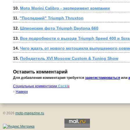
10. 
Moto Morini Calibro - эксперимент компании
11. 
"Последний" Triumph Thruxton
12. 
Шпионские фото Triumph Daytona 660
13. 
Все подробности о выходе Triumph Speed 400 и Scra
14. 
Чего ждать от нового мотоцикла выпущенного совме
15. 
Победитель XVI Moscow Custom & Tuning Show
Оставить комментарий
Для добавления комментария требуется
зарегистрироваться
или
Социальные комментарии
Cackl
e
↑
Наверх
© 2026
moto-magazine.ru
.