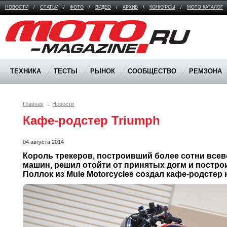
НОВОСТИ
/
СТАТЬИ
/
ФОТО
/
ВИДЕО
/
АРХИВ
/
КОНКУРСЫ
/
МОТО КАТАЛОГ
Moto Magazine
ТЕХНИКА
ТЕСТЫ
РЫНОК
СООБЩЕСТВО
РЕМЗОНА
Главная
→
Новости
Кафе-родстер Triumph
04 августа 2014
Король трекеров, построивший более сотни все
машин, решил отойти от принятых догм и построи
Поллок из Mule Motorcycles создал кафе-родстер 