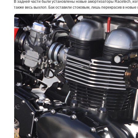
В задней части были установлены новые амортизаторы Racetech, изго
также весь выхлоп. Бак оставили стоковым, лишь перекрасив в новые 