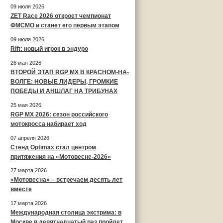
09 июля 2026
ZET Race 2026 откроет чемпионат
ФМСМО и станет его первым этапом
09 июля 2026
Rift: новый игрок в эндуро
26 мая 2026
ВТОРОЙ ЭТАП RGP MX В КРАСНОМ-НА-
ВОЛГЕ: НОВЫЕ ЛИДЕРЫ, ГРОМКИЕ
ПОБЕДЫ И АНШЛАГ НА ТРИБУНАХ
25 мая 2026
RGP MX 2026: сезон российского
мотокросса набирает ход
07 апреля 2026
Стенд Optimax стал центром
притяжения на «Мотовесне-2026»
27 марта 2026
«Мотовесна» – встречаем десять лет
вместе
17 марта 2026
Международная столица экстрима: в
Москве в девятнадцатый раз пройдет