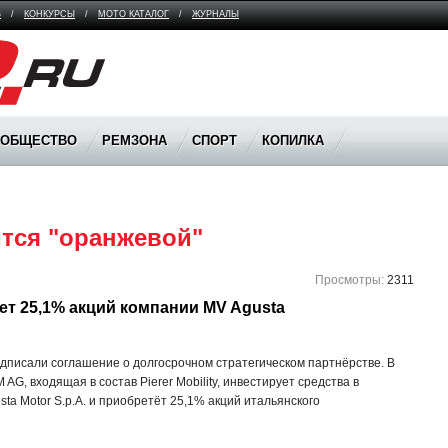
В
/
КОНКУРСЫ
/
МОТО КАТАЛОГ
/
ЖУРНАЛЫ
ООБЩЕСТВО
РЕМЗОНА
СПОРТ
КОПИЛКА
ится "оранжевой"
Просмотры:
2311
ает 25,1% акций компании MV Agusta 
подписали соглашение о долгосрочном стратегическом партнёрстве. В
AG, входящая в состав Pierer Mobility, инвестирует средства в
ta Motor S.p.A. и приобретёт 25,1% акций итальянского