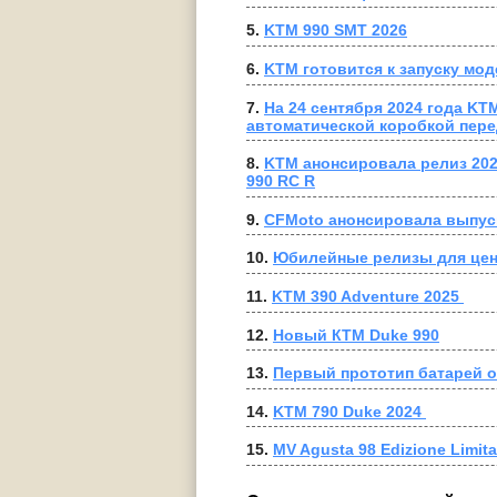
5. 
KTM 990 SMT 2026
6. 
KTM готовится к запуску мод
7. 
На 24 сентября 2024 года KT
автоматической коробкой пере
8. 
KTM анонсировала релиз 202
990 RC R
9. 
CFMoto анонсировала выпуск
10. 
﻿Юбилейные релизы для цен
11. 
KTM 390 Adventure 2025 
12. 
Новый КТМ Duke 990
13. 
Первый прототип батарей 
14. 
KTM 790 Duke 2024 
15. 
MV Agusta 98 Edizione Limita