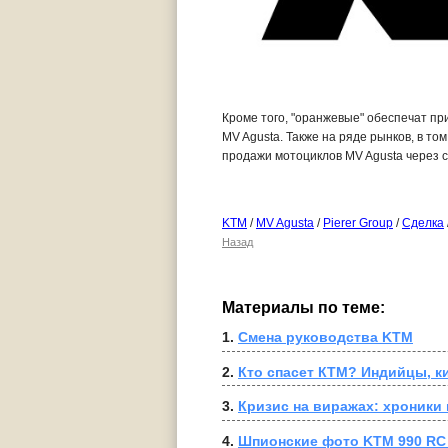
Кроме того, "оранжевые" обеспечат пр
MV Agusta. Также на ряде рынков, в том
продажи мотоциклов MV Agusta через 
KTM
/
MV Agusta
/
Pierer Group
/
Сделка
Назад
Материалы по теме:
1. 
Смена руководства KTM
2. 
Кто спасет КТМ? Индийцы, к
3. 
Кризис на виражах: хроники
4. 
Шпионские фото KTM 990 RC 