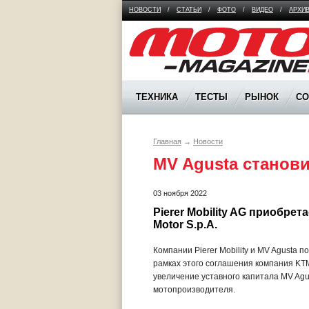
НОВОСТИ
/
СТАТЬИ
/
ФОТО
/
ВИДЕО
/
АРХИ
Moto Magazine
ТЕХНИКА
ТЕСТЫ
РЫНОК
С
Главная
→
Новости
MV Agusta станов
03 ноября 2022
Pierer Mobility AG приобрет
Motor S.p.A. 
Компании Pierer Mobility и MV Agusta 
рамках этого соглашения компания KTM 
увеличение уставного капитала MV Agus
мотопроизводителя.