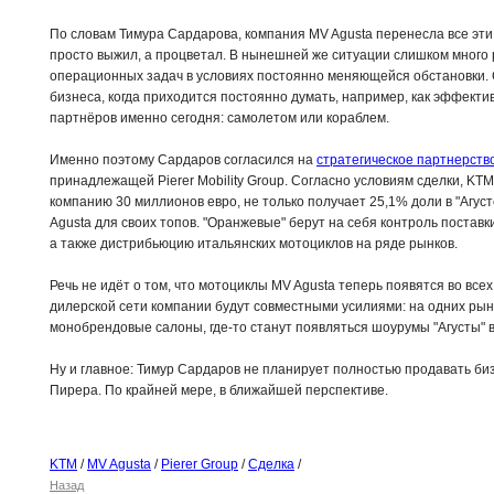
По словам Тимура Сардарова, компания MV Agusta перенесла все эти 
просто выжил, а процветал. В нынешней же ситуации слишком много
операционных задач в условиях постоянно меняющейся обстановки. 
бизнеса, когда приходится постоянно думать, например, как эффект
партнёров именно сегодня: самолетом или кораблем.
Именно поэтому Сардаров согласился на
стратегическое партнерств
принадлежащей Pierer Mobility Group. Согласно условиям сделки, KT
компанию 30 миллионов евро, не только получает 25,1% доли в "Агуст
Agusta для своих топов. "Оранжевые" берут на себя контроль поставк
а также дистрибьюцию итальянских мотоциклов на ряде рынков.
Речь не идёт о том, что мотоциклы MV Agusta теперь появятся во вс
дилерской сети компании будут совместными усилиями: на одних рын
монобрендовые салоны, где-то станут появляться шоурумы "Агусты" 
Ну и главное: Тимур Сардаров не планирует полностью продавать б
Пирера. По крайней мере, в ближайшей перспективе.
KTM
/
MV Agusta
/
Pierer Group
/
Сделка
/
Назад