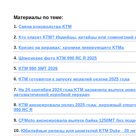
Материалы по теме:
1. 
Смена руководства KTM
2. 
Кто спасет КТМ? Индийцы, китайцы или гонконгский
3. 
Кризис на виражах: хроники пикирующего КТМа
4. 
Шпионские фото KTM 990 RC R 2025
5. 
KTM 990 SMT 2026
6. 
KTM готовится к запуску моделей сезона 2025 года
7. 
На 24 сентября 2024 года KTM назначила выпуск ново
автоматической коробкой передач
8. 
KTM анонсировала релиз 2025 года: дорожный спорт
990 RC R
9. 
CFMoto анонсировала выпуск байка 1250MT без под
10. 
﻿Юбилейные релизы для ценителей KTM Duke - 30 ле