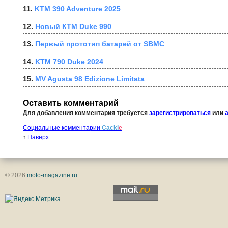
11. 
KTM 390 Adventure 2025 
12. 
Новый КТМ Duke 990
13. 
Первый прототип батарей от SBMC
14. 
KTM 790 Duke 2024 
15. 
MV Agusta 98 Edizione Limitata
Оставить комментарий
Для добавления комментария требуется
зарегистрироваться
или
Социальные комментарии
Cackl
e
↑
Наверх
© 2026
moto-magazine.ru
.