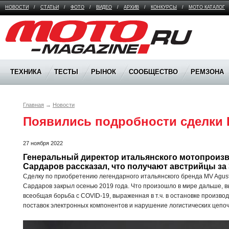
НОВОСТИ
/
СТАТЬИ
/
ФОТО
/
ВИДЕО
/
АРХИВ
/
КОНКУРСЫ
/
МОТО КАТАЛОГ
Moto Magazine
ТЕХНИКА
ТЕСТЫ
РЫНОК
СООБЩЕСТВО
РЕМЗОНА
Главная
→
Новости
Появились подробности сделки 
27 ноября 2022
Генеральный директор итальянского мотопроизв
Сардаров рассказал, что получают австрийцы за
Сделку по приобретению легендарного итальянского бренда MV Agus
Сардаров закрыл осенью 2019 года. Что произошло в мире дальше, в
всеобщая борьба с COVID-19, выраженная в т.ч. в остановке произво
поставок электронных компонентов и нарушение логистических цепоче