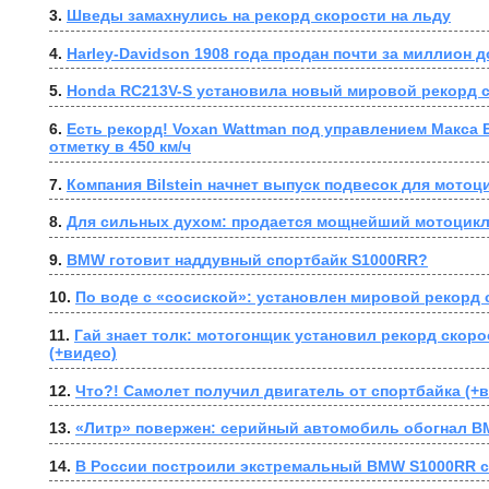
3. 
Шведы замахнулись на рекорд скорости на льду
4. 
Harley-Davidson 1908 года продан почти за миллион 
5. 
Honda RC213V-S установила новый мировой рекорд 
6. 
Есть рекорд! Voxan Wattman под управлением Макса 
отметку в 450 км/ч
7. 
Компания Bilstein начнет выпуск подвесок для мотоц
8. 
Для сильных духом: продается мощнейший мотоцик
9. 
BMW готовит наддувный спортбайк S1000RR?
10. 
По воде с «сосиской»: установлен мировой рекорд 
11. 
Гай знает толк: мотогонщик установил рекорд скорос
(+видео)
12. 
Что?! Самолет получил двигатель от спортбайка (+
13. 
«Литр» повержен: серийный автомобиль обогнал 
14. 
В России построили экстремальный BMW S1000RR с