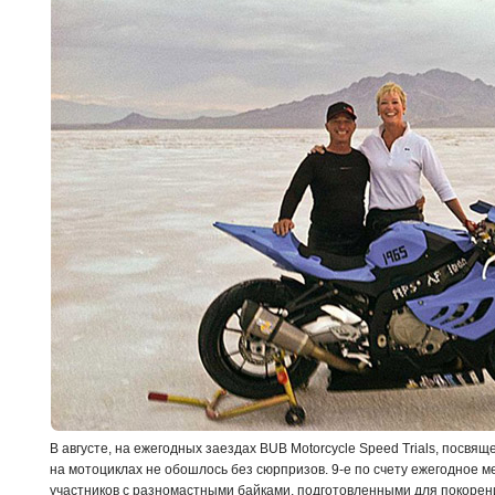
В августе, на ежегодных заездах BUB Motorcycle Speed Trials, посв
на мотоциклах не обошлось без сюрпризов. 9-е по счету ежегодное 
участников с разномастными байками, подготовленными для покорени