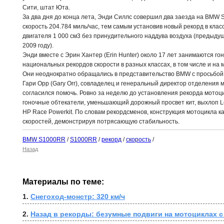
Сити, штат Юта.
За два дня до конца лета, Энди Силлс совершил два заезда на BMW
скорость 204.784 миль/час, тем самым установив новый рекорд в кла
двигателя 1 000 см3 без принудительного наддува воздуха (предыду
2009 году).
Энди вместе с Эрин Хантер (Erin Hunter) около 17 лет занимаются го
национальных рекордов скорости в разных классах, в том числе и н
Они неоднократно обращались в представительство BMW с просьбой п
Гари Орр (Gary Orr), совладелец и генеральный директор отделения м
согласился помочь. Ровно за неделю до установления рекорда мотоци
гоночные обтекатели, уменьшающий дорожный просвет кит, выхлоп L
HP Race Powerkit. По словам рекордсменов, конструкция мотоцикла к
скоростей, демонстрируя потрясающую стабильность.
BMW S1000RR
/
S1000RR
/
рекорд
/
скорость
/
Назад
Материалы по теме:
1. 
Снегоход-монстр: 320 км/ч
2. 
Назад в рекорды: безумные подвиги на мотоциклах с