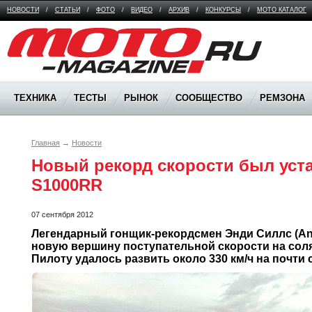
НОВОСТИ
/
СТАТЬИ
/
ФОТО
/
ВИДЕО
/
АРХИВ
/
КОНКУРСЫ
/
МОТО КАТАЛОГ
Moto Magazine
ТЕХНИКА
ТЕСТЫ
РЫНОК
СООБЩЕСТВО
РЕМЗОНА
Главная
→
Новости
Новый рекорд скорости был уст
S1000RR
07 сентября 2012
Легендарный гонщик-рекордсмен Энди Силлс (Andy
новую вершину поступательной скорости на соля
Пилоту удалось развить около 330 км/ч на почти