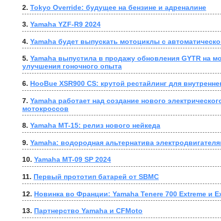
2. 
Tokyo Override: будущее на бензине и адреналине
3. 
Yamaha YZF-R9 2024
4. 
Yamaha будет выпускать мотоциклы с автоматическо
5. 
Yamaha выпустила в продажу обновления GYTR на мо
улучшения гоночного опыта
6. 
HooBue XSR900 CS: крутой рестайлинг для внутренне
7. 
Yamaha работает над создание нового электрического
мотокроссов
8. 
Yamaha MT-15: релиз нового нейкеда
9. 
Yamaha: водородная альтернатива электродвигателя
10. 
Yamaha MT-09 SP 2024
11. 
Первый прототип батарей от SBMC
12. 
Новинка во Франции: Yamaha Tenere 700 Extreme и Ex
13. 
Партнерство Yamaha и CFMoto