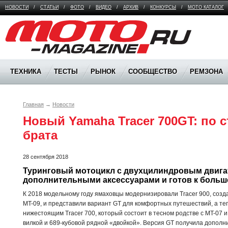
НОВОСТИ
/
СТАТЬИ
/
ФОТО
/
ВИДЕО
/
АРХИВ
/
КОНКУРСЫ
/
МОТО КАТАЛОГ
Moto Magazine
ТЕХНИКА
ТЕСТЫ
РЫНОК
СООБЩЕСТВО
РЕМЗОНА
Главная
→
Новости
Новый Yamaha Tracer 700GT: по с
брата
28 сентября 2018
Туринговый мотоцикл с двухцилиндровым двигат
дополнительными аксессуарами и готов к больш
К 2018 модельному году ямаховцы модернизировали Tracer 900, соз
MT-09, и представили вариант GT для комфортных путешествий, а т
нижестоящим Tracer 700, который состоит в тесном родстве с MT-07
вилкой и 689-кубовой рядной «двойкой». Версия GT получила дополн