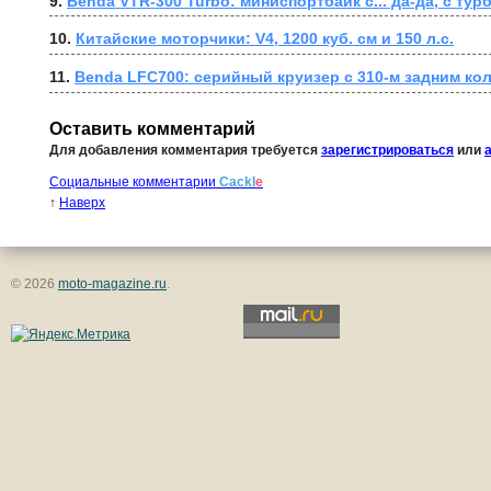
9. 
Benda VTR-300 Turbo: миниспортбайк с... да-да, с ту
10. 
Китайские моторчики: V4, 1200 куб. см и 150 л.с.
11. 
Benda LFC700: серийный круизер с 310-м задним ко
Оставить комментарий
Для добавления комментария требуется
зарегистрироваться
или
Социальные комментарии
Cackl
e
↑
Наверх
© 2026
moto-magazine.ru
.