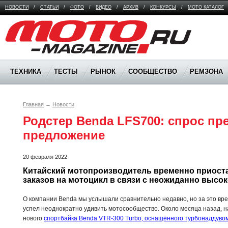
НОВОСТИ
/
СТАТЬИ
/
ФОТО
/
ВИДЕО
/
АРХИВ
/
КОНКУРСЫ
/
МОТО КАТАЛОГ
Moto Magazine
ТЕХНИКА
ТЕСТЫ
РЫНОК
СООБЩЕСТВО
РЕМЗОНА
Главная
→
Новости
Родстер Benda LFS700: спрос пр
предложение
20 февраля 2022
Китайский мотопроизводитель временно приоста
заказов на мотоцикл в связи с неожиданно высо
О компании Benda мы услышали сравнительно недавно, но за это вр
успел неоднократно удивить мотосообщество. Около месяца назад, н
нового
спортбайка Benda VTR-300 Turbo, оснащённого турбонаддуво