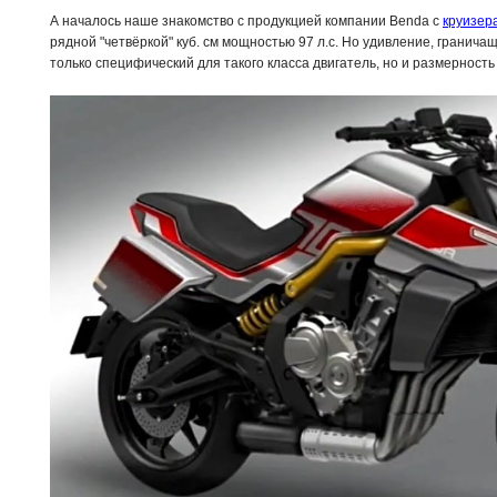
А началось наше знакомство с продукцией компании Benda с
круизер
рядной "четвёркой" куб. см мощностью 97 л.с. Но удивление, гранича
только специфический для такого класса двигатель, но и размерность 