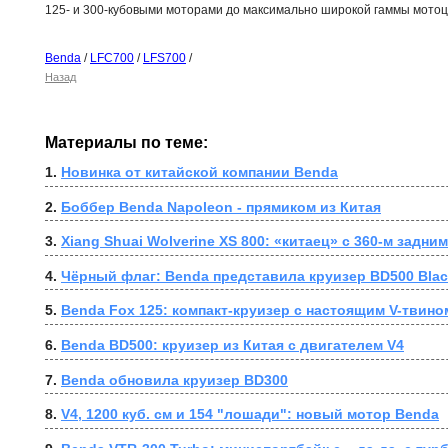
125- и 300-кубовыми моторами до максимально широкой гаммы мотоц
Benda
/
LFC700
/
LFS700
/
Назад
Материалы по теме:
1. 
Новинка от китайской компании Benda
2. 
Боббер Benda Napoleon - прямиком из Китая
3. 
Xiang Shuai Wolverine XS 800: «китаец» с 360-м задни
4. 
Чёрный флаг: Benda представила круизер BD500 Blac
5. 
Benda Fox 125: компакт-круизер с настоящим V-твино
6. 
Benda BD500: круизер из Китая с двигателем V4
7. 
Benda обновила круизер BD300
8. 
V4, 1200 куб. см и 154 "лошади": новый мотор Benda