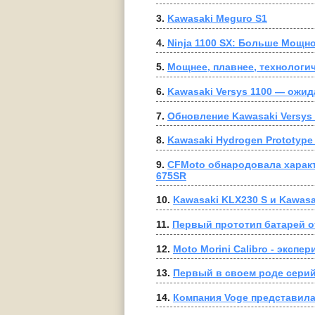
3. 
Kawasaki Meguro S1
4. 
Ninja 1100 SX: Больше Мощн
5. 
Мощнее, плавнее, технологич
6. 
Kawasaki Versys 1100 — ожи
7. 
Обновление Kawasaki Versys 
8. 
Kawasaki Hydrogen Prototyp
9. 
CFMoto обнародовала характ
675SR
10. 
Kawasaki KLX230 S и Kawas
11. 
Первый прототип батарей 
12. 
Moto Morini Calibro - экспе
13. 
Первый в своем роде серийн
14. 
Компания Voge представила 