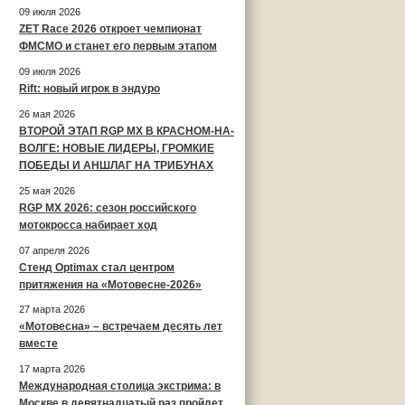
09 июля 2026
ZET Race 2026 откроет чемпионат
ФМСМО и станет его первым этапом
09 июля 2026
Rift: новый игрок в эндуро
26 мая 2026
ВТОРОЙ ЭТАП RGP MX В КРАСНОМ-НА-
ВОЛГЕ: НОВЫЕ ЛИДЕРЫ, ГРОМКИЕ
ПОБЕДЫ И АНШЛАГ НА ТРИБУНАХ
25 мая 2026
RGP MX 2026: сезон российского
мотокросса набирает ход
07 апреля 2026
Стенд Optimax стал центром
притяжения на «Мотовесне-2026»
27 марта 2026
«Мотовесна» – встречаем десять лет
вместе
17 марта 2026
Международная столица экстрима: в
Москве в девятнадцатый раз пройдет