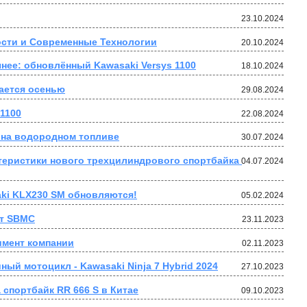
23.10.2024
ости и Современные Технологии
20.10.2024
нее: обновлённый Kawasaki Versys 1100
18.10.2024
дается осенью
29.08.2024
1100
22.08.2024
e на водородном топливе
30.07.2024
еристики нового трехцилиндрового спортбайка 
04.07.2024
aki KLX230 SM обновляются!
05.02.2024
от SBMC
23.11.2023
римент компании
02.11.2023
ый мотоцикл - Kawasaki Ninja 7 Hybrid 2024
27.10.2023
спортбайк RR 666 S в Китае
09.10.2023