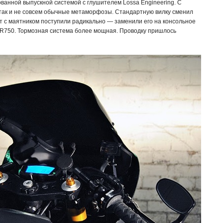
ванной выпускной системой с глушителем Lossa Engineering. С
так и не совсем обычные метаморфозы. Стандартную вилку сменил
т с маятником поступили радикально — заменили его на консольное
FR750. Тормозная система более мощная. Проводку пришлось