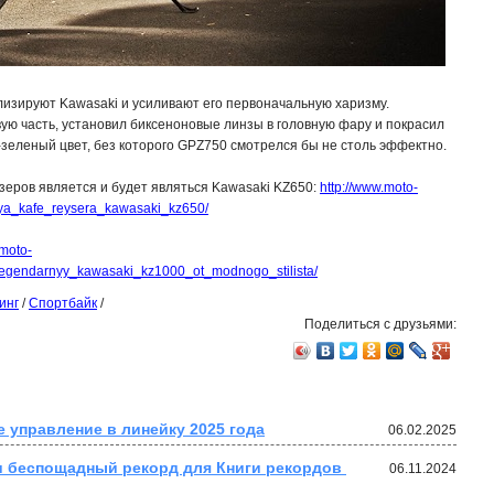
изируют Kawasaki и усиливают его первоначальную харизму.
ую часть, установил биксеноновые линзы в головную фару и покрасил
-зеленый цвет, без которого GPZ750 смотрелся бы не столь эффектно.
зеров является и будет являться Kawasaki KZ650:
http://www.moto-
ya_kafe_reysera_kawasaki_kz650/
/moto-
legendarnyy_kawasaki_kz1000_ot_modnogo_stilista/
инг
/
Спортбайк
/
Поделиться с друзьями:
 управление в линейку 2025 года
06.02.2025
 беспощадный рекорд для Книги рекордов 
06.11.2024