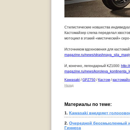
Стилистические новшества индивидуал
Кастомайзер слегка переделал хвостов
мотоцикл в этакий «мистический» серо
Источником вдохновения для кастомай
magazine.ru/news/strashnaya_sila_magi
И, конечно, легендарный KZ1000:
http:/
magazine.ru/news/koroleva_kontinenta_
Kawasaki
/
GPZ750
/
Кастом
/
кастомайз
Назад
Материалы по теме:
1. 
Kawasaki внедряет голосовое
2. 
Очередной бессмысленный и
Гиннеса