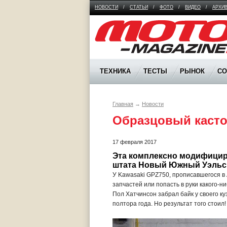
НОВОСТИ
/
СТАТЬИ
/
ФОТО
/
ВИДЕО
/
АРХИ
Moto Magazine
ТЕХНИКА
ТЕСТЫ
РЫНОК
С
Главная
→
Новости
Образцовый касто
17 февраля 2017
Эта комплексно модифициро
штата Новый Южный Уэльс
У Kawasaki GPZ750, прописавшегося в 
запчастей или попасть в руки какого-
Пол Хатчинсон забрал байк у своего к
полтора года. Но результат того стоил!