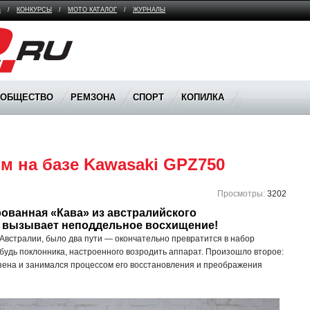
В
/
КОНКУРСЫ
/
МОТО КАТАЛОГ
/
ЖУРНАЛЫ
ООБЩЕСТВО
РЕМЗОНА
СПОРТ
КОПИЛКА
м на базе Kawasaki GPZ750
Просмотры:
3202
ванная «Кава» из австралийского 
 вызывает неподдельное восхищение!
Австралии, было два пути — окончательно превратится в набор
нибудь поклонника, настроенного возродить аппарат. Произошло второе:
узена и занимался процессом его восстановления и преображения