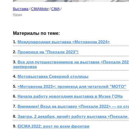
Выставка
/
CIMAMotor
/
CIMA
/
Назад
Материалы по теме:
1. 
Международная выставка «Мотовесна 2024»
2. 
Промокод на "Поехали 2023"!
3. 
Все для путешественников на выставке «Поехали 2023
экипировка
4. 
Мотовыставка Северной столицы
5. 
«Мотовесна 2023»: промокод для читателей "МОТО"
6. 
Начала работу новогодняя выставка в Музее ГОНа
7. 
Внимание! Вход на выставку «Поехали 2022» — со с
8. 
Завтра, 2 декабря, начнёт работу выставка «Поехали
9. 
EICMA 2022: рост по всем фронтам