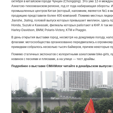
октября в китайском городе Чунцин (Chongqing). Это уже 12-я между
Азиатско-тихоокеанском регионе, год от года набирающая обороты. И
промышленных центров Китая (который, напомним, является №1 в м
продукцию представили более 400 компаний. Помимо местных лидеров 
Jianshe, Jialing, головой выпуск которых превышает миллион, здесь 
Honda, Suzuki и Kawasaki, филиалы которых работают в КНР. А так ж
Harley-Davidson, BMW, Polaris-Victory, KTM и Piaggio.
В день открытия выставки город, несмотря на дождливую погоду, на
флагами: мотосообщества организованно передвигались к огромном
прикидкам собралось несколько тысяч байкеров, причем некоторые пр
Помимо статичных экспонатов с колоритными азиатскими bike-girls,
новинок с песнями и плясками, а на улице — тест драйвы.
Подробнее о выставке CIMAMotor читайте в декабрьском выпуске