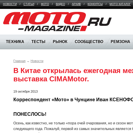
НОВОСТИ
/
СТАТЬИ
/
ФОТО
/
ВИДЕО
/
АРХИВ
/
КОНКУРСЫ
/
МОТО КАТАЛОГ
Moto Magazine
ТЕХНИКА
ТЕСТЫ
РЫНОК
СООБЩЕСТВО
РЕМЗОНА
Главная
→
Новости
В Китае открылась ежегодная ме
выставка CIMAMotor.
19 октября 2013
Корреспондент «Мото» в Чунцине Иван КСЕНО
ПОНЕСЛОСЬ!
Осень, как известно, не только «пора очей очарования, но и сезон 
следующего года. Пожалуй, первой из самых значительных является