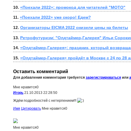
10. 
«Поехали 2022»: промокод для читателей "МОТО"
11. 
«Поехали 2022» уже скоро! Едем?
12. 
Организаторы EICMA 2022 снизили цены на билеты
13. 
Ретрофутуризм: "Олдтаймер-Галерея" Ильи Сороки
14. 
«Олдтаймер-Галерея»: праздник, который возвраща
15. 
«Олдтаймер-Галерея» пройдёт в Москве с 24 по 28 а
Оставить комментарий
Для добавления комментария требуется
зарегистрироваться
или
Мне нравится
0
Игорь
21.10.2013 22:28:50
Ждём подробностей с нетерпением!!!
Имя
Цитировать
Мне нравится
0
Мне нравится
0