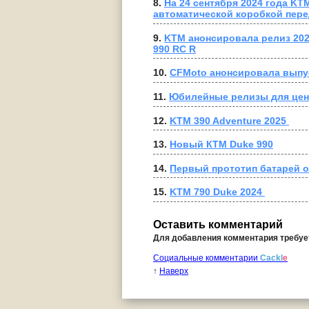
8. 
На 24 сентября 2024 года KT
автоматической коробкой пере
9. 
KTM анонсировала релиз 202
990 RC R
10. 
CFMoto анонсировала выпус
11. 
﻿Юбилейные релизы для цен
12. 
KTM 390 Adventure 2025 
13. 
Новый КТМ Duke 990
14. 
Первый прототип батарей 
15. 
KTM 790 Duke 2024 
Оставить комментарий
Для добавления комментария требу
Социальные комментарии
Cackl
e
↑
Наверх