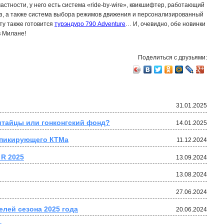
астности, у него есть система «ride-by-wire», квикшифтер, работающий
низ, а также система выбора режимов движения и персонализированный
ту также готовится
турэндуро 790 Adventure
… И, очевидно, обе новинки
в Милане!
Поделиться с друзьями:
31.01.2025
итайцы или гонконгский фонд?
14.01.2025
 пикирующего КТМа
11.12.2024
R 2025
13.09.2024
13.08.2024
27.06.2024
елей сезона 2025 года
20.06.2024