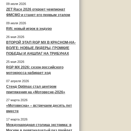
09 июля 2026
ZET Race 2026 откроет чемпионат
ФМСМО и станет его первым этапом
09 июля 2026
Rift: новый игрок в эндуро
26 мая 2026
ВТОРОЙ ЭТАП RGP MX В КРАСНОМ-НА-
ВОЛГЕ: НОВЫЕ ЛИДЕРЫ, ГРОМКИЕ
ПОБЕДЫ И АНШЛАГ НА ТРИБУНАХ
25 мая 2026
RGP MX 2026: сезон российского
мотокросса набирает ход
07 апреля 2026
Стенд Optimax стал центром
притяжения на «Мотовесне-2026»
27 марта 2026
«Мотовесна» – встречаем десять лет
вместе
17 марта 2026
Международная столица экстрима: в
Москве в девятнадцатый раз пройдет