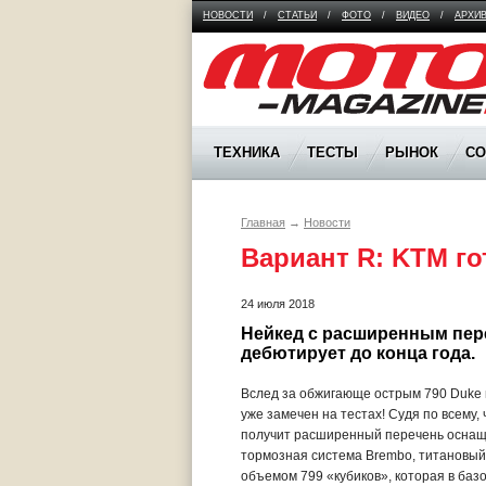
НОВОСТИ
/
СТАТЬИ
/
ФОТО
/
ВИДЕО
/
АРХИ
Moto Magazine
ТЕХНИКА
ТЕСТЫ
РЫНОК
С
Главная
→
Новости
Вариант R: KTM г
24 июля 2018
Нейкед с расширенным пере
дебютирует до конца года.
Вслед за обжигающе острым 790 Duke 
уже замечен на тестах! Судя по всему
получит расширенный перечень оснаще
тормозная система Brembo, титановый 
объемом 799 «кубиков», которая в баз