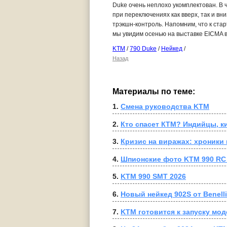
Duke очень неплохо укомплектован. В ч
при переключениях как вверх, так и в
трэкшн-контроль. Напомним, что к стар
мы увидим осенью на выставке EICMA 
KTM
/
790 Duke
/
Нейкед
/
Назад
Материалы по теме:
1. 
Смена руководства KTM
2. 
Кто спасет КТМ? Индийцы, к
3. 
Кризис на виражах: хроники
4. 
Шпионские фото KTM 990 RC 
5. 
KTM 990 SMT 2026
6. 
Новый нейкед 902S от Benelli
7. 
KTM готовится к запуску мод