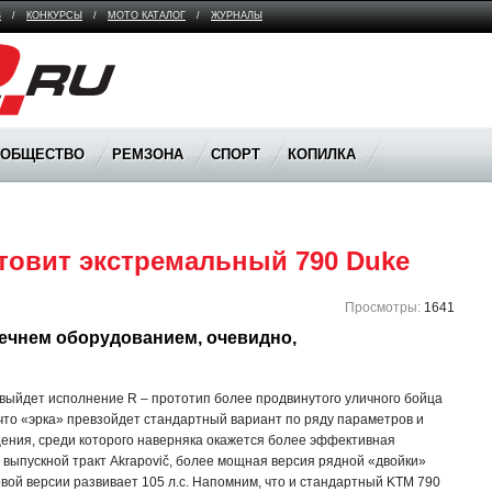
В
/
КОНКУРСЫ
/
МОТО КАТАЛОГ
/
ЖУРНАЛЫ
ООБЩЕСТВО
РЕМЗОНА
СПОРТ
КОПИЛКА
отовит экстремальный 790 Duke
Просмотры:
1641
чнем оборудованием, очевидно, 
выйдет исполнение R – прототип более продвинутого уличного бойца
, что «эрка» превзойдет стандартный вариант по ряду параметров и
ния, среди которого наверняка окажется более эффективная
выпускной тракт Akrapovič, более мощная версия рядной «двойки»
овой версии развивает 105 л.с. Напомним, что и стандартный KTM 790