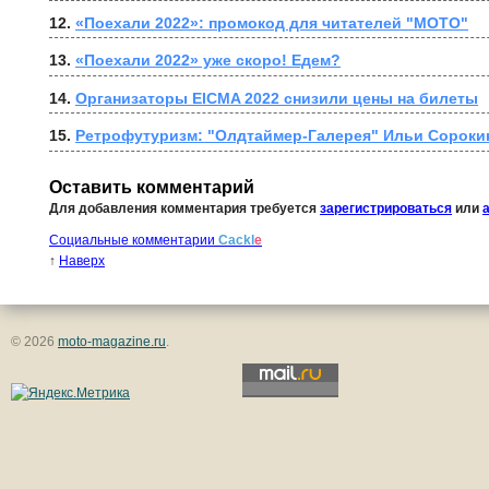
12. 
«Поехали 2022»: промокод для читателей "МОТО"
13. 
«Поехали 2022» уже скоро! Едем?
14. 
Организаторы EICMA 2022 снизили цены на билеты
15. 
Ретрофутуризм: "Олдтаймер-Галерея" Ильи Сороки
Оставить комментарий
Для добавления комментария требуется
зарегистрироваться
или
Социальные комментарии
Cackl
e
↑
Наверх
© 2026
moto-magazine.ru
.