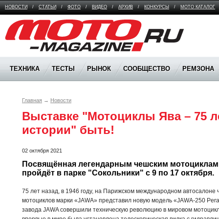
НОВОСТИ
/
СТАТЬИ
/
ФОТО
/
ВИДЕО
/
АРХИВ
/
КОНКУРСЫ
/
МОТО КАТАЛОГ
Moto Magazine
ТЕХНИКА
ТЕСТЫ
РЫНОК
СООБЩЕСТВО
РЕМЗОНА
Главная
→
Новости
Выставке "Мотоциклы Ява – 75 л
истории" быть!
02 октября 2021
Посвящённая легендарным чешским мотоциклам 
пройдёт в парке "Сокольники" с 9 по 17 октября.
75 лет назад, в 1946 году, на Парижском международном автосалоне 
мотоциклов марки «JAWA» представил новую модель «JAWA-250 Pera
завода JAWA совершили техническую революцию в мировом мотоцикл