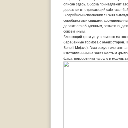
описан здесь. Сборка принадлежит авс
дорожник в потрясающий cafe racer бай
В серийном исполнении SR400 выгляди
серебристыми спицами, хромированны
делают его обыденным, возможно, даже
совсем иным.
Блестящий хром уступил место матово-
барабанные тормоза с обеих сторон. Н
Benelli Mojave). Глаз радует элегант
изготовленным на заказ желтым крыл
фара, поворотники на руле и модуль з