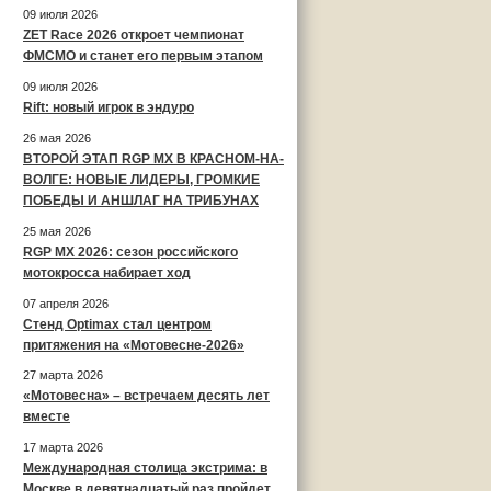
09 июля 2026
ZET Race 2026 откроет чемпионат
ФМСМО и станет его первым этапом
09 июля 2026
Rift: новый игрок в эндуро
26 мая 2026
ВТОРОЙ ЭТАП RGP MX В КРАСНОМ-НА-
ВОЛГЕ: НОВЫЕ ЛИДЕРЫ, ГРОМКИЕ
ПОБЕДЫ И АНШЛАГ НА ТРИБУНАХ
25 мая 2026
RGP MX 2026: сезон российского
мотокросса набирает ход
07 апреля 2026
Стенд Optimax стал центром
притяжения на «Мотовесне-2026»
27 марта 2026
«Мотовесна» – встречаем десять лет
вместе
17 марта 2026
Международная столица экстрима: в
Москве в девятнадцатый раз пройдет