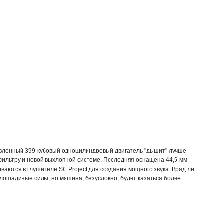
овленный 399-кубовый одноцилиндровый двигатель "дышит" лучше
ильтру и новой выхлопной системе. Последняя оснащена 44,5-мм
ваются в глушителе SC Project для создания мощного звука. Вряд ли
 лошадиные силы, но машина, безусловно, будет казаться более