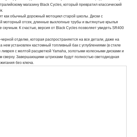
тралийскому магазину Black Cycles, который превратил классический
к.
т как обычный дорожный мотоцикл старой школы. Диски с
й моторный отсек, длинные выхлопные трубы и вытянутые крылья
 скучным. К счастью, версия от Black Cycles позволяет увидеть SR400
черной отделке, которая распространяется на все детали, даже на
а нем установлен кастомный топливный бак с углублениями (в стиле
ная ливрея с желтой расцветкой Yamaha, золотыми колесными дисками и
ом сверху. Завершающими штрихами будут полностью светодиодная
ажигания без ключа.