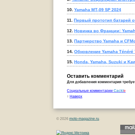
10. 
Yamaha MT-09 SP 2024
11. 
Первый прототип батарей 
12. 
Новинка во Франции: Yamaha
13. 
Партнерство Yamaha и CFM
14. 
Обновление Yamaha Ténéré 7
15. 
Honda, Yamaha, Suzuki и K
Оставить комментарий
Для добавления комментария требу
Социальные комментарии
Cackl
e
↑
Наверх
© 2026
moto-magazine.ru
.