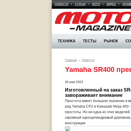
НОВОСТИ
/
СТАТЬИ
/
ФОТО
/
ВИДЕО
/
АРХИ
Moto Magazine
ТЕХНИКА
ТЕСТЫ
РЫНОК
С
Главная
→
Новости
Yamaha SR400 прев
26 мая 2023
Изготовленный на заказ SR4
завораживает внимание
Простота имеет большое значение в ми
ряд Yamaha CP2 и Kawasaki Ninja 400 
простоты. Но ни одна из этих моделей
скромный одноцилиндровый дорожник, 
конструкции.