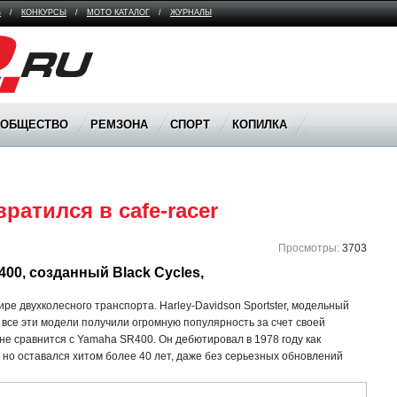
В
/
КОНКУРСЫ
/
МОТО КАТАЛОГ
/
ЖУРНАЛЫ
ООБЩЕСТВО
РЕМЗОНА
СПОРТ
КОПИЛКА
ратился в cafe-racer
Просмотры:
3703
00, созданный Black Cycles, 
ре двухколесного транспорта. Harley-Davidson Sportster, модельный
- все эти модели получили огромную популярность за счет своей
 не сравнится с Yamaha SR400. Он дебютировал в 1978 году как
но оставался хитом более 40 лет, даже без серьезных обновлений