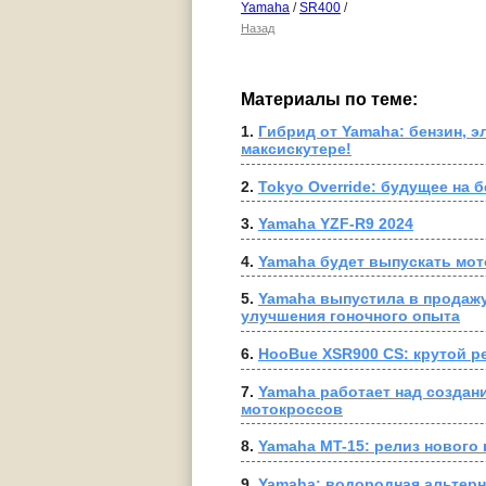
Yamaha
/
SR400
/
Назад
Материалы по теме:
1. 
Гибрид от Yamaha: бензин, э
максискутере!
2. 
Tokyo Override: будущее на 
3. 
Yamaha YZF-R9 2024
4. 
Yamaha будет выпускать мот
5. 
Yamaha выпустила в продажу
улучшения гоночного опыта
6. 
HooBue XSR900 CS: крутой р
7. 
Yamaha работает над создани
мотокроссов
8. 
Yamaha MT-15: релиз нового 
9. 
Yamaha: водородная альтерн