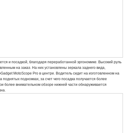
ется и посадкой, благодаря переработанной эргономике. Высокий руль
овленным на заказ. На них установлены зеркала заднего вида,
Gadget MotoScope Pro в центре. Водитель сидит на изготовленном на
а поднятых подножках, за счет чего посадка получается более
При более внимательном обзоре нижней части обнаруживается
кна.