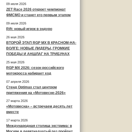
09 июля 2026
ZET Race 2026 откроет чемпионат
ФМСМО и станет его первым этапом
09 июля 2026
Rift: новый игрок в эндуро
26 мая 2026
ВТОРОЙ ЭТАП RGP MX В КРАСНОМ-НА-
ВОЛГЕ: НОВЫЕ ЛИДЕРЫ, ГРОМКИЕ
ПОБЕДЫ И АНШЛАГ НА ТРИБУНАХ
25 мая 2026
RGP MX 2026: сезон российского
мотокросса набирает ход
07 апреля 2026
Стенд Optimax стал центром
притяжения на «Мотовесне-2026»
27 марта 2026
«Мотовесна» – встречаем десять лет
вместе
17 марта 2026
Международная столица экстрима: в
Москве в девятнадцатый раз пройдет