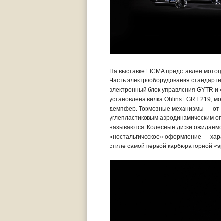
На выставке EICMA представлен мотоц
Часть электрооборудования стандартн
электронный блок управления GYTR и «
установлена вилка Öhlins FGRT 219, 
демпфер. Тормозные механизмы — от Br
углепластиковым аэродинамическим оп
называются. Колесные диски ожидаемо 
«ностальгическое» оформление — хара
стиле самой первой карбюраторной «эр