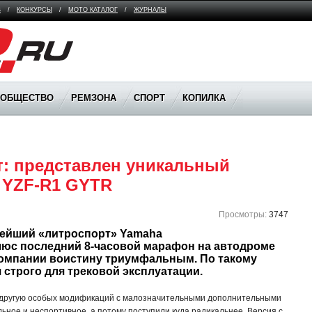
В
/
КОНКУРСЫ
/
МОТО КАТАЛОГ
/
ЖУРНАЛЫ
ООБЩЕСТВО
РЕМЗОНА
СПОРТ
КОПИЛКА
 представлен уникальный 
 YZF-R1 GYTR 
Просмотры:
3747
ейший «литроспорт» Yamaha 
Плюс последний 8-часовой марафон на автодроме 
компании воистину триумфальным. По такому 
 строго для трековой эксплуатации.
ю-другую особых модификаций с малозначительными дополнительными
ное и неспортивное, а потому поступили куда радикальнее. Версия с