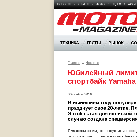
НОВОСТИ
/
СТАТЬИ
/
ФОТО
/
ВИДЕО
/
АРХИ
Moto Magazine
ТЕХНИКА
ТЕСТЫ
РЫНОК
С
Главная
→
Новости
Юбилейный лимит:
спортбайк Yamaha
06 ноября 2018
В нынешнем году популярн
празднует свое 20-летие. 
Suzuka стал для японской 
случаю создана спецверсия
Ямаховцы сочли, что выпустить сотн
аксессуарами — дело чересчур формаль