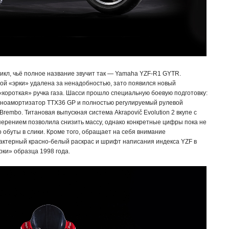
икл, чьё полное название звучит так — Yamaha YZF-R1 GYTR.
ой «эрки» удалена за ненадобностью, зато появился новый
короткая» ручка газа. Шасси прошло специальную боевую подготовку:
моноамортизатор TTX36 GP и полностью регулируемый рулевой
embo. Титановая выпускная система Akrapovič Evolution 2 вкупе с
ерением позволила снизить массу, однако конкретные цифры пока не
обуты в слики. Кроме того, обращает на себя внимание
ктерный красно-белый раскрас и шрифт написания индекса YZF в
ки» образца 1998 года.