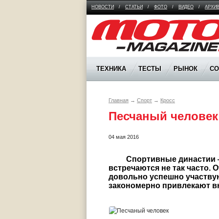
НОВОСТИ
/
СТАТЬИ
/
ФОТО
/
ВИДЕО
/
АРХИ
Moto Magazine
ТЕХНИКА
ТЕСТЫ
РЫНОК
С
Главная
→
Спорт
→
Кросс
Песчаный человек
04 мая 2016
	 Спортивные династии — совсем не редкость в мире, хотя у нас они 
встречаются не так часто. 
довольно успешно участвую