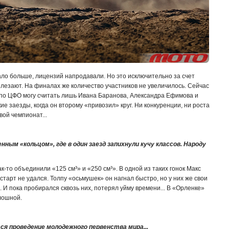
тало больше, лицензий напродавали. Но это исключительно за счет
ылезают. На финалах же количество участников не увеличилось. Сейчас
по ЦФО могу считать лишь Ивана Баранова, Александра Ефимова и
ие заезды, когда он второму «привозил» круг. Ни конкуренции, ни роста
вой чемпионат...
ым «кольцом», где в один заезд запихнули кучу классов. Народу
ак-то объединили «125 см³» и «250 см³». В одной из таких гонок Макс
старт не удался. Толпу «осьмушек» он нагнал быстро, но у них же свои
. И пока пробирался сквозь них, потерял уйму времени... В «Орленке»
лошной.
тся проведение молодежного первенства мира...