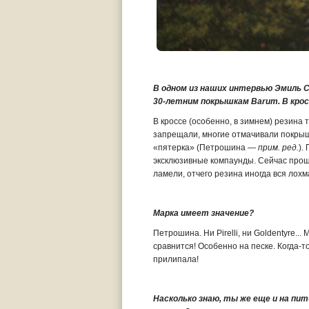
В одном из наших интервью Эмиль 
30-летним покрышкам
Barum. В кро
В кроссе (особенно, в зимнем) резина 
запрещали, многие отмачивали покрышк
«пятерка» (Петрошина —
прим. ред.
).
эксклюзивные компаунды. Сейчас проще
ламели, отчего резина иногда вся лохм
Марка имеет значение?
Петрошина. Ни Pirelli, ни Goldentyre...
сравнится! Особенно на песке. Когда-т
прилипала!
Насколько знаю, ты же еще и на пит