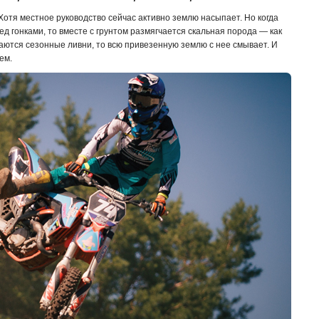
 Хотя местное руководство сейчас активно землю насыпает. Но когда
д гонками, то вместе с грунтом размягчается скальная порода — как
наются сезонные ливни, то всю привезенную землю с нее смывает. И
сем.