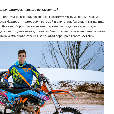
м не пришлось пинками не загонять?
вляли. Мы же выросли на трассе. Поэтому у Максима перед глазами
ислав Назаров —
прим. ред.
), который и сам гонял. А я видел, как начинал
и. Даже наоборот отговаривали. Первые шаги сделал в три года, но
ителям продать — не до занятий было. Так что по-настоящему за меня
емь на чемпионате России я заработал серебро в классе «50 см³».