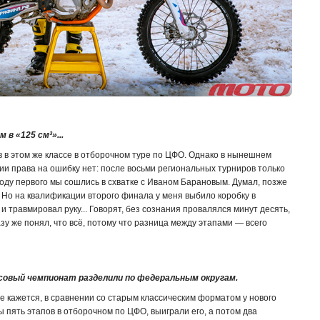
 в «125 см³»...
 в этом же классе в отборочном туре по ЦФО. Однако в нынешнем
и права на ошибку нет: после восьми региональных турниров только
оду первого мы сошлись в схватке с Иваном Барановым. Думал, позже
 Но на квалификации второго финала у меня выбило коробку в
 и травмировал руку... Говорят, без сознания провалялся минут десять,
зу же понял, что всё, потому что разница между этапами — всего
ссовый чемпионат разделили по федеральным округам.
не кажется, в сравнении со старым классическим форматом у нового
 пять этапов в отборочном по ЦФО, выиграли его, а потом два