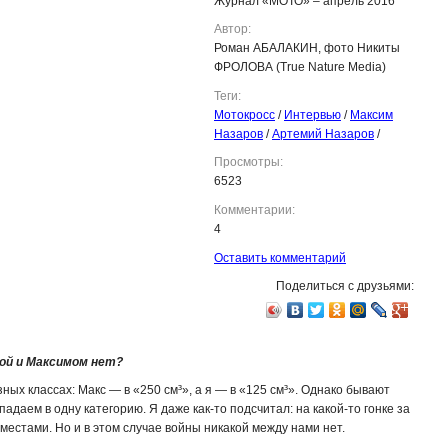
Журнал «МОТО» – апрель 2016
Автор:
Роман АБАЛАКИН, фото Никиты
ФРОЛОВА (True Nature Media)
Теги:
Мотокросс
/
Интервью
/
Максим
Назаров
/
Артемий Назаров
/
Просмотры:
6523
Комментарии:
4
Оставить комментарий
Поделиться с друзьями:
ой и Максимом нет?
зных классах: Макс — в «250 см³», а я — в «125 см³». Однако бывают
адаем в одну категорию. Я даже как-то подсчитал: на какой-то гонке за
местами. Но и в этом случае войны никакой между нами нет.