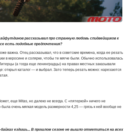
Сайфутдинов рассказывал про странную любовь спидвейщиков к
ссе есть подобные предпочтения?
тоже важна. Отец рассказывал, что в советские времена, когда ее резать
и в керосине и солярке, чтобы те мягче были. Обычно использовалась
 Питерцы (а тогда еще ленинградцы) на правах местных заказывали
: открыл каталог — и выбрал. Зато теперь резать можно: нарезаются
атая.
 Может, еще Mitas, но далеко не всегда. С «пятеркой» ничего не
о была очень мягкая модель размерности 4,25 — грязь к ней вообще не
-байках ездишь... В прошлом сезоне не вышло отметиться на всех