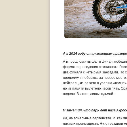
А в 2014 году стал золотым призером
А в прошлом я вышел в финал, победив
формате проведения чемпионата Росси
два финала с четырьмя заездами. По х
продолжу и поборюсь за первое место.
нейтраль, из-за чего я упал на «волне»
но из памяти вылетело часов пять. Сра
неделя. В итоге, лишь седьмой.
Я заметил, что пару лет назад кро
Да, на зональные первенства. И, как м
никаких преимуществ. Ну, отъездили мы