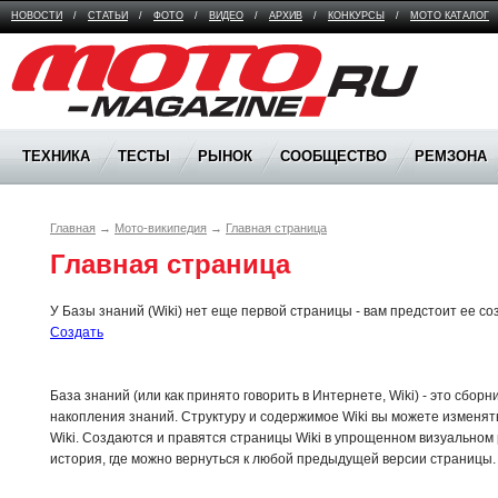
НОВОСТИ
/
СТАТЬИ
/
ФОТО
/
ВИДЕО
/
АРХИВ
/
КОНКУРСЫ
/
МОТО КАТАЛОГ
Moto Magazine
ТЕХНИКА
ТЕСТЫ
РЫНОК
СООБЩЕСТВО
РЕМЗОНА
Главная
→
Мото-википедия
→
Главная страница
Главная страница
У Базы знаний (Wiki) нет еще первой страницы - вам предстоит ее со
Cоздать
База знаний (или как принято говорить в Интернете, Wiki) - это сбор
накопления знаний. Структуру и содержимое Wiki вы можете изменять
Wiki. Создаются и правятся страницы Wiki в упрощенном визуальном
история, где можно вернуться к любой предыдущей версии страницы.