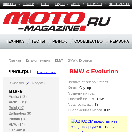
НОВОСТИ
/
СТАТЬИ
/
ФОТО
/
ВИДЕО
/
АРХИВ
/
КОНКУРСЫ
/
МОТО КАТАЛОГ
Moto Magazine
ТЕХНИКА
ТЕСТЫ
РЫНОК
СООБЩЕСТВО
РЕМЗОНА
Главная
→
Каталог техники
→
BMW
→
BMW c Evolution
 BMW c Evolution
Фильтры
Очистить все
данные производителя
В каталоге (
25
) моделей
Класс:
Скутер
Марка
Модельный год:
Aprilia (13)
3
Рабочий объем:
0 см
Arctic Cat (5)
Мощность, л.с.:
48
Bajaj (10)
Снаряженная масса:
0 кг.
Baltmotors (8)
Bimota (10)
BMW (14)
Can-Am (6)