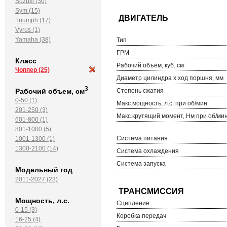
Suzuki (30)
Sym (15)
Triumph (17)
Vyrus (1)
Yamaha (38)
Тип
ГРМ
Класс
Рабочий объём, куб. см
Чоппер
(25)
Диаметр цилиндра х ход поршня, мм
3
Степень сжатия
Рабочий объем, см
0-50 (1)
Макс.мощность, л.с. при об/мин
201-250 (3)
Макс.крутящий момент, Нм при об/ми
601-800 (1)
801-1000 (5)
Система питания
1001-1300 (1)
1300-2100 (14)
Система охлаждения
Система запуска
Модельный год
2011-2027 (23)
Мощность, л.с.
Сцепление
0-15 (3)
Коробка передач
16-25 (4)