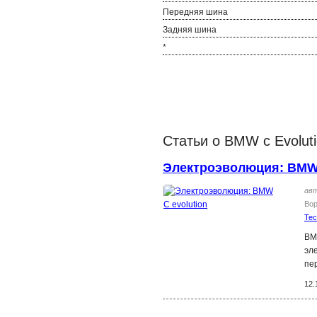
Передняя шина
Задняя шина
*
Статьи о BMW c Evolut
Электроэволюция: BMW 
ав
Во
Те
BM
эл
пе
12.