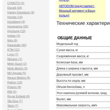
CFMOTO (3)
ABTODOM представляет:
Ducati (34)
Мощный аргумент в Вашу
Harley-Davidson (9)
пользу!
Honda (14)
Husaberg (4)
Технические характери
Husqvarna (28)
Hyosung (10)
Indian (3)
Irbis (6)
Модельный год
Kawasaki (40)
KTM (22)
Сухая масса, кг
Lynx (7)
Снаряжённая масса, кг
Mission (1)
Колесная база, мм
Moto Guzzi (2)
Moto Morini (3)
Длина х ширина х высота, мм
MV Agusta (5)
Дорожный просвет, мм
Nexus Motors (6)
Высота по седлу, мм
Patron (19)
Объем бензобака, л
Polaris (9)
RM (4)
Угол наклона рулевой колонки, град.
Royal Enfield (8)
Вылет, мм
Ski-Doo (7)
Максимальная скорость, км/ч
Stels (7)