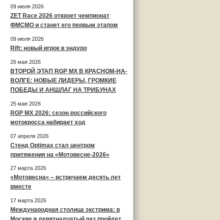
09 июля 2026
ZET Race 2026 откроет чемпионат
ФМСМО и станет его первым этапом
09 июля 2026
Rift: новый игрок в эндуро
26 мая 2026
ВТОРОЙ ЭТАП RGP MX В КРАСНОМ-НА-
ВОЛГЕ: НОВЫЕ ЛИДЕРЫ, ГРОМКИЕ
ПОБЕДЫ И АНШЛАГ НА ТРИБУНАХ
25 мая 2026
RGP MX 2026: сезон российского
мотокросса набирает ход
07 апреля 2026
Стенд Optimax стал центром
притяжения на «Мотовесне-2026»
27 марта 2026
«Мотовесна» – встречаем десять лет
вместе
17 марта 2026
Международная столица экстрима: в
Москве в девятнадцатый раз пройдет