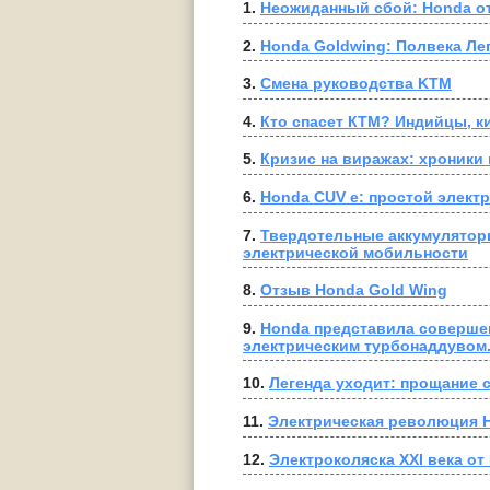
1. 
Неожиданный сбой: Honda от
2. 
Honda Goldwing: Полвека Ле
3. 
Смена руководства KTM
4. 
Кто спасет КТМ? Индийцы, к
5. 
Кризис на виражах: хроники
6. 
Honda CUV e: простой элект
7. 
Твердотельные аккумуляторы
электрической мобильности
8. 
Отзыв Honda Gold Wing
9. 
Honda представила соверше
электрическим турбонаддувом
10. 
Легенда уходит: прощание 
11. 
Электрическая революция H
12. 
Электроколяска XXI века от