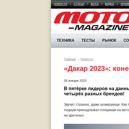
НОВОСТИ
/
СТАТЬИ
/
ФОТО
/
ВИДЕО
/
АРХИ
Moto Magazine
ТЕХНИКА
ТЕСТЫ
РЫНОК
С
Главная
→
Новости
«Дакар 2023»: ко
05 января 2023
В пятёрке лидеров на данн
четырёх разных брендов!
Звучит странно, даже шокирующе. Как т
подиум принадлежал гонщикам на мотоц
не критично.