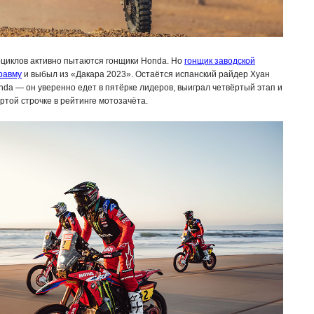
оциклов активно пытаются гонщики Honda. Но
гонщик заводской
равму
и выбыл из «Дакара 2023». Остаётся испанский райдер Хуан
nda — он уверенно едет в пятёрке лидеров, выиграл четвёртый этап и
ртой строчке в рейтинге мотозачёта.