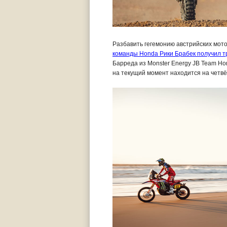
Разбавить гегемонию австрийских мот
команды Honda Рики Брабек получил т
Барреда из Monster Energy JB Team Ho
на текущий момент находится на четвё