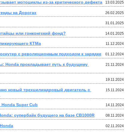
зывает мотоциклы из-за критического дефекта
13.03.2025
генды на Дорогах
26.02.2025
31.01.2025
итайцы или гонконгский фонд?
14.01.2025
 пикирующего КТМа
11.12.2024
роскутер с революционным подходом к зарядке
01.12.2024
: Honda прокладывает путь к будущему 
21.11.2024
19.11.2024
нно новый трехцилиндровый двигатель с 
15.11.2024
.
с Honda Super Cub
14.11.2024
onda: супербайк будущего на базе CB1000R
08.11.2024
 Honda
02.11.2024