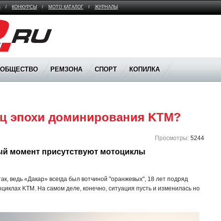
В
/
КОНКУРСЫ
/
МОТО КАТАЛОГ
/
ЖУРНАЛЫ
ООБЩЕСТВО
РЕМЗОНА
СПОРТ
КОПИЛКА
нец эпохи доминирования KTM?
Просмотры:
5244
ый момент присутствуют мотоциклы 
ак, ведь «Дакар» всегда был вотчиной "оранжевых", 18 лет подряд
иклах KTM. На самом деле, конечно, ситуация пусть и изменилась но