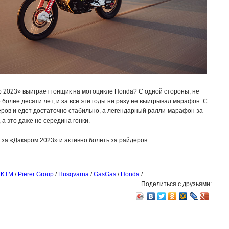
ар 2023» выиграет гонщик на мотоцикле Honda? С одной стороны, не
более десяти лет, и за все эти годы ни разу не выигрывал марафон. С
деров и едет достаточно стабильно, а легендарный ралли-марафон за
а это даже не середина гонки.
 за «Дакаром 2023» и активно болеть за райдеров.
/
KTM
/
Pierer Group
/
Husqvarna
/
GasGas
/
Honda
/
Поделиться с друзьями: