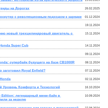
13.03.2025
генды на Дорогах
26.02.2025
роскутер с революционным подходом к зарядке
01.12.2024
19.11.2024
нно новый трехцилиндровый двигатель с 
15.11.2024
.
 Honda Super Cub
14.11.2024
09.11.2024
nda: супербайк будущего на базе CB1000R
08.11.2024
 заготовил Royal Enfield?
07.11.2024
 Honda
02.11.2024
й Уровень Комфорта и Технологий
16.10.2024
Edition: легендарный мини-байк в 
10.09.2024
пили за неделю
ктрические новинки для города и путешествий
27.08.2024