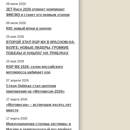
09 июля 2026
ZET Race 2026 откроет чемпионат
ФМСМО и станет его первым этапом
09 июля 2026
Rift: новый игрок в эндуро
26 мая 2026
ВТОРОЙ ЭТАП RGP MX В КРАСНОМ-НА-
ВОЛГЕ: НОВЫЕ ЛИДЕРЫ, ГРОМКИЕ
ПОБЕДЫ И АНШЛАГ НА ТРИБУНАХ
25 мая 2026
RGP MX 2026: сезон российского
мотокросса набирает ход
07 апреля 2026
Стенд Optimax стал центром
притяжения на «Мотовесне-2026»
27 марта 2026
«Мотовесна» – встречаем десять лет
вместе
17 марта 2026
Международная столица экстрима: в
Москве в девятнадцатый раз пройдет