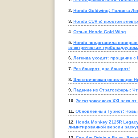
2. 
Honda Goldwing: Полвека Ле
3. 
Honda CUV e: простой элект
4. 
Отзыв Honda Gold Wing
5. 
Honda представила соверше
электрическим турбонаддувом
6. 
Легенда уходит: прощание с
7. 
Раз банкрот, два банкрот!
8. 
Электрическая революция Ho
9. 
Падение из Стратосферы: Что
10. 
Электроколяска XXI века от
11. 
Обновлённый Турист: Новы
12. 
Honda Monkey Z125R Legacy 
лимитированной версии раску
13. 
Can-Am Origin и Pulse: Эле