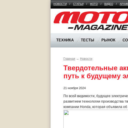
НОВОСТИ
/
СТАТЬИ
/
ФОТО
/
ВИДЕО
/
АРХИ
Moto Magazine
ТЕХНИКА
ТЕСТЫ
РЫНОК
С
Главная
→
Новости
Твердотельные ак
путь к будущему 
21 ноября 2024
По всей видимости, будущее электрич
развитием технологии производства тв
компании Honda, которая объявила об 