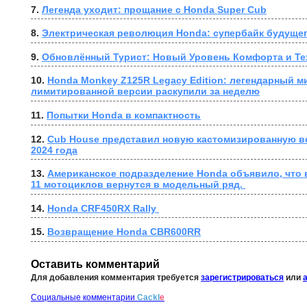
7. 
Легенда уходит: прощание с Honda Super Cub
8. 
Электрическая революция Honda: супербайк будущег
9. 
Обновлённый Турист: Новый Уровень Комфорта и Те
10. 
Honda Monkey Z125R Legacy Edition: легендарный ми
лимитированной версии раскупили за неделю
11. 
Попытки Honda в компактность
12. 
Cub House представил новую кастомизированную в
2024 года
13. 
Американское подразделение Honda объявило, что в
11 мотоциклов вернутся в модельный ряд. 
14. 
Honda CRF450RX Rally 
15. 
Возвращение Honda CBR600RR
Оставить комментарий
Для добавления комментария требуется
зарегистрироваться
или
Социальные комментарии
Cackl
e