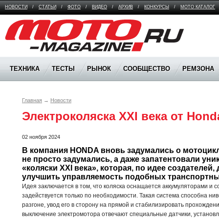
НОВОСТИ
/
СТАТЬИ
/
ФОТО
/
ВИДЕО
/
АРХИВ
/
КОНКУРСЫ
/
МОТО КАТАЛОГ
Moto Magazine
ТЕХНИКА
ТЕСТЫ
РЫНОК
СООБЩЕСТВО
РЕМЗОНА
Главная
→
Новости
Электроколяска XXI века от Hond
02 ноября 2024
В компания HONDA вновь задумались о мотоцикла
не просто задумались, а даже запатентовали уни
«коляски XXI века», которая, по идее создателей
улучшить управляемость подобных транспортны
Идея заключается в том, что коляска оснащается аккумуляторами и 
задействуется только по необходимости. Такая система способна ни
разгоне, увод его в сторону на прямой и стабилизировать прохожден
выключение электромотора отвечают специальные датчики, установл