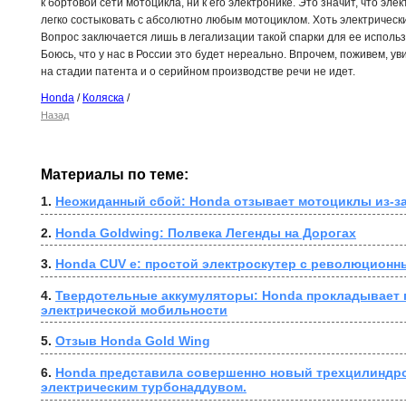
к бортовой сети мотоцикла, ни к его электронике. Это значит, что эл
легко состыковать с абсолютно любым мотоциклом. Хоть электрическ
Вопрос заключается лишь в легализации такой спарки для ее исполь
Боюсь, что у нас в России это будет нереально. Впрочем, поживем, у
на стадии патента и о серийном производстве речи не идет.
Honda
/
Коляска
/
Назад
Материалы по теме:
1. 
Неожиданный сбой: Honda отзывает мотоциклы из-за
2. 
Honda Goldwing: Полвека Легенды на Дорогах
3. 
Honda CUV e: простой электроскутер с революционн
4. 
Твердотельные аккумуляторы: Honda прокладывает п
электрической мобильности
5. 
Отзыв Honda Gold Wing
6. 
Honda представила совершенно новый трехцилиндро
электрическим турбонаддувом.