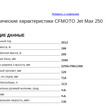
Добавить к сравнению
нические характеристики CFMOTO Jet Max 250
ный год
2012
асса, кг
186
ённая масса, кг
200
ая база, мм
1590
х ширина х высота, мм
2259х798х1366
ый просвет, мм
120
 по седлу, мм
718
бензобака, л
12,5
аклона рулевой колонки, град.
н.д.
 мм
н.д.
альная скорость, км/ч
130