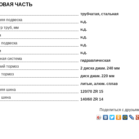
трубчатая, стальная
яя подвеска
н.д.
р труб, мм
н.д.
м
н.д.
 подвеска
н.д.
м
н.д.
ная система
гидравлическая
ий тормоз
2 диска диам. 240 мм
 тормоз
диск диам. 220 мм
литые, алюм. сплав
няя шина
120/70 ZR 15
я шина
140/60 ZR 14
Поделиться с друзьям