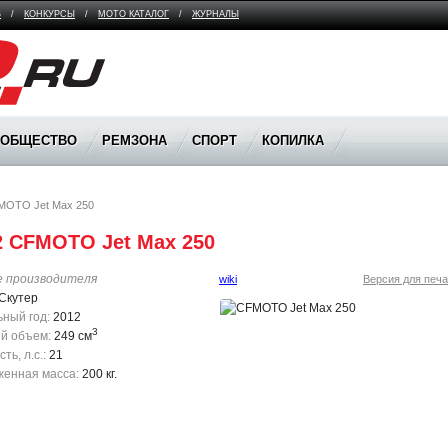
В
/
КОНКУРСЫ
/
МОТО КАТАЛОГ
/
ЖУРНАЛЫ
ООБЩЕСТВО
РЕМЗОНА
СПОРТ
КОПИЛКА
MOTO Jet Max 250
2 CFMOTO Jet Max 250
е производителя
wiki
Версия для печа
Скутер
ный год:
2012
3
й объем:
249 см
ь, л.с.:
21
енная масса:
200 кг.