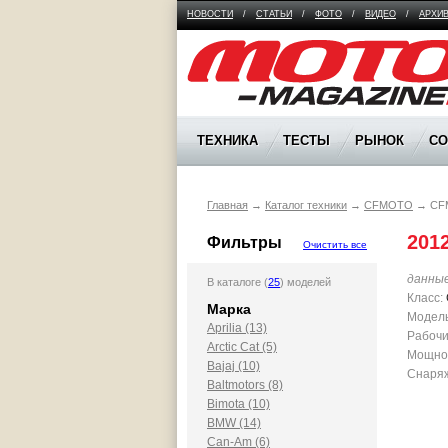
НОВОСТИ
/
СТАТЬИ
/
ФОТО
/
ВИДЕО
/
АРХИ
Moto Magazine
ТЕХНИКА
ТЕСТЫ
РЫНОК
С
Главная
→
Каталог техники
→
CFMOTO
→
CF
201
Фильтры
Очистить все
данны
В каталоге (
25
) моделей
Класс:
Марка
Модель
Aprilia (13)
Рабочи
Arctic Cat (5)
Мощност
Bajaj (10)
Снаряж
Baltmotors (8)
Bimota (10)
BMW (14)
Can-Am (6)