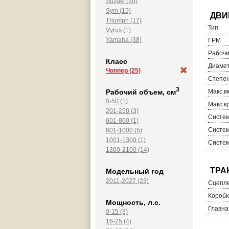
Suzuki (30)
Sym (15)
Triumph (17)
Тип
Vyrus (1)
Yamaha (38)
ГРМ
Рабочи
Класс
Диамет
Чоппер
(25)
Степен
3
Рабочий объем, см
Макс.м
0-50 (1)
Макс.к
201-250 (3)
Систем
601-800 (1)
Систем
801-1000 (5)
1001-1300 (1)
Систем
1300-2100 (14)
Модельный год
2011-2027 (23)
Сцепл
Коробк
Мощность, л.с.
Главна
0-15 (3)
16-25 (4)