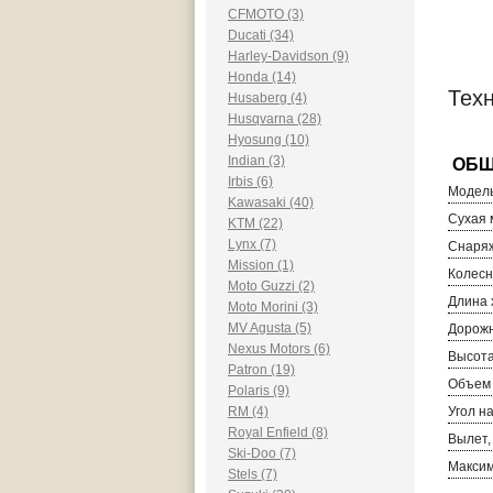
CFMOTO (3)
Ducati (34)
Harley-Davidson (9)
Honda (14)
Тех
Husaberg (4)
Husqvarna (28)
Hyosung (10)
Indian (3)
Irbis (6)
Модель
Kawasaki (40)
Сухая м
KTM (22)
Lynx (7)
Снаряж
Mission (1)
Колесн
Moto Guzzi (2)
Длина 
Moto Morini (3)
MV Agusta (5)
Дорожн
Nexus Motors (6)
Высота
Patron (19)
Объем 
Polaris (9)
RM (4)
Угол н
Royal Enfield (8)
Вылет,
Ski-Doo (7)
Максим
Stels (7)