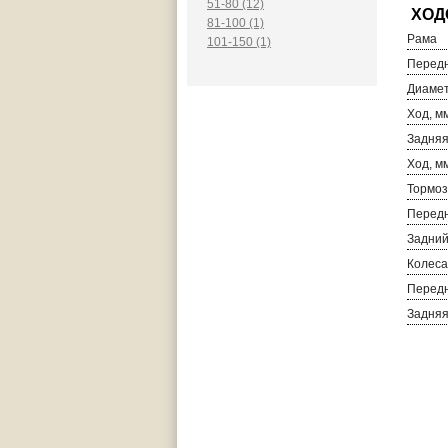
51-80 (12)
81-100 (1)
Рама
101-150 (1)
Передн
Диамет
Ход, м
Задняя
Ход, м
Тормоз
Передн
Задний
Колеса
Перед
Задня