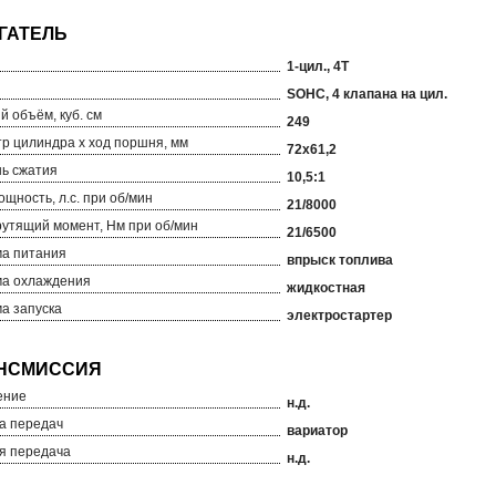
1-цил., 4T
SOHC, 4 клапана на цил.
й объём, куб. см
249
р цилиндра х ход поршня, мм
72х61,2
ь сжатия
10,5:1
ощность, л.с. при об/мин
21/8000
рутящий момент, Нм при об/мин
21/6500
а питания
впрыск топлива
а охлаждения
жидкостная
а запуска
электростартер
ение
н.д.
а передач
вариатор
я передача
н.д.