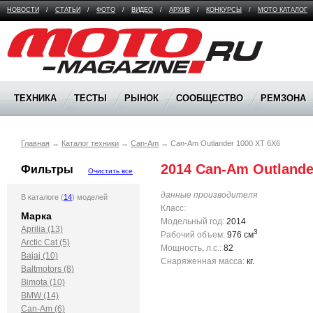
НОВОСТИ
/
СТАТЬИ
/
ФОТО
/
ВИДЕО
/
АРХИВ
/
КОНКУРСЫ
/
МОТО КАТАЛОГ
Moto Magazine
ТЕХНИКА
ТЕСТЫ
РЫНОК
СООБЩЕСТВО
РЕМЗОНА
Главная
→
Каталог техники
→
Can-Am
→
Can-Am Outlander 1000 XT 6X6
2014 Can-Am Outlande
Фильтры
Очистить все
данные производителя
В каталоге (
14
) моделей
Класс:
Марка
Модельный год:
2014
Aprilia (13)
3
Рабочий объем:
976 см
Arctic Cat (5)
Мощность, л.с.:
82
Bajaj (10)
Снаряженная масса:
кг.
Baltmotors (8)
Bimota (10)
BMW (14)
Can-Am (6)