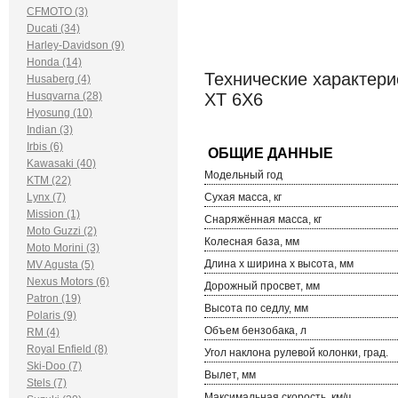
CFMOTO (3)
Ducati (34)
Harley-Davidson (9)
Honda (14)
Технические характери
Husaberg (4)
Husqvarna (28)
XT 6X6
Hyosung (10)
Indian (3)
Irbis (6)
Kawasaki (40)
Модельный год
KTM (22)
Lynx (7)
Сухая масса, кг
Mission (1)
Снаряжённая масса, кг
Moto Guzzi (2)
Колесная база, мм
Moto Morini (3)
Длина х ширина х высота, мм
MV Agusta (5)
Nexus Motors (6)
Дорожный просвет, мм
Patron (19)
Высота по седлу, мм
Polaris (9)
Объем бензобака, л
RM (4)
Royal Enfield (8)
Угол наклона рулевой колонки, град.
Ski-Doo (7)
Вылет, мм
Stels (7)
Максимальная скорость, км/ч