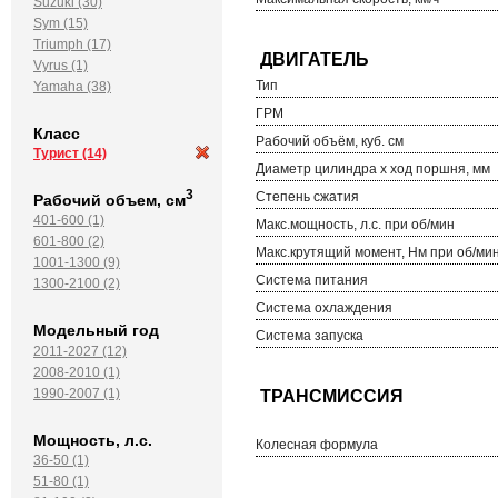
Suzuki (30)
Sym (15)
Triumph (17)
Vyrus (1)
Тип
Yamaha (38)
ГРМ
Класс
Рабочий объём, куб. см
Турист
(14)
Диаметр цилиндра х ход поршня, мм
3
Степень сжатия
Рабочий объем, см
401-600 (1)
Макс.мощность, л.с. при об/мин
601-800 (2)
Макс.крутящий момент, Нм при об/ми
1001-1300 (9)
Система питания
1300-2100 (2)
Система охлаждения
Модельный год
Система запуска
2011-2027 (12)
2008-2010 (1)
1990-2007 (1)
Мощность, л.с.
Колесная формула
36-50 (1)
51-80 (1)