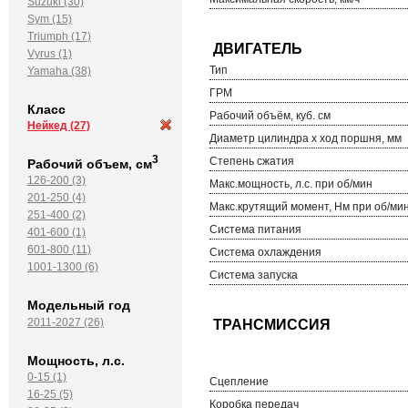
Suzuki (30)
Sym (15)
Triumph (17)
Vyrus (1)
Тип
Yamaha (38)
ГРМ
Класс
Рабочий объём, куб. см
Нейкед
(27)
Диаметр цилиндра х ход поршня, мм
3
Степень сжатия
Рабочий объем, см
126-200 (3)
Макс.мощность, л.с. при об/мин
201-250 (4)
Макс.крутящий момент, Нм при об/ми
251-400 (2)
Система питания
401-600 (1)
601-800 (11)
Система охлаждения
1001-1300 (6)
Система запуска
Модельный год
2011-2027 (26)
Мощность, л.с.
0-15 (1)
Сцепление
16-25 (5)
Коробка передач