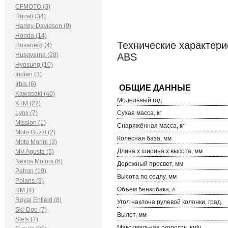
CFMOTO (3)
Ducati (34)
Harley-Davidson (9)
Honda (14)
Технические характерист
Husaberg (4)
Husqvarna (28)
ABS
Hyosung (10)
Indian (3)
Irbis (6)
Kawasaki (40)
Модельный год
KTM (22)
Lynx (7)
Сухая масса, кг
Mission (1)
Снаряжённая масса, кг
Moto Guzzi (2)
Колесная база, мм
Moto Morini (3)
Длина х ширина х высота, мм
MV Agusta (5)
Nexus Motors (6)
Дорожный просвет, мм
Patron (19)
Высота по седлу, мм
Polaris (9)
Объем бензобака, л
RM (4)
Royal Enfield (8)
Угол наклона рулевой колонки, град.
Ski-Doo (7)
Вылет, мм
Stels (7)
Максимальная скорость, км/ч