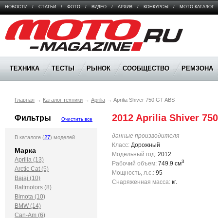
НОВОСТИ
/
СТАТЬИ
/
ФОТО
/
ВИДЕО
/
АРХИВ
/
КОНКУРСЫ
/
МОТО КАТАЛОГ
Moto Magazine
ТЕХНИКА
ТЕСТЫ
РЫНОК
СООБЩЕСТВО
РЕМЗОНА
Главная
→
Каталог техники
→
Aprilia
→
Aprilia Shiver 750 GT ABS
2012 Aprilia Shiver 7
Фильтры
Очистить все
данные производителя
В каталоге (
27
) моделей
Класс:
Дорожный
Марка
Модельный год:
2012
Aprilia (13)
3
Рабочий объем:
749.9 см
Arctic Cat (5)
Мощность, л.с.:
95
Bajaj (10)
Снаряженная масса:
кг.
Baltmotors (8)
Bimota (10)
BMW (14)
Can-Am (6)