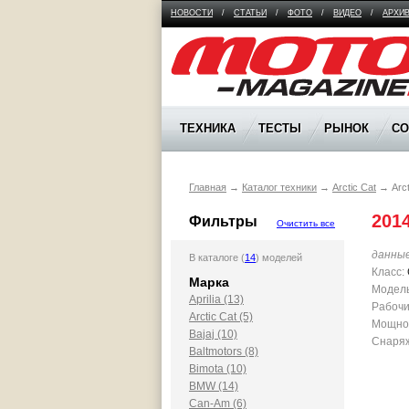
НОВОСТИ
/
СТАТЬИ
/
ФОТО
/
ВИДЕО
/
АРХИ
Moto Magazine
ТЕХНИКА
ТЕСТЫ
РЫНОК
С
Главная
→
Каталог техники
→
Arctic Cat
→
Arc
201
Фильтры
Очистить все
данны
В каталоге (
14
) моделей
Класс:
Марка
Модель
Aprilia (13)
Рабочи
Arctic Cat (5)
Мощност
Bajaj (10)
Снаряж
Baltmotors (8)
Bimota (10)
BMW (14)
Can-Am (6)