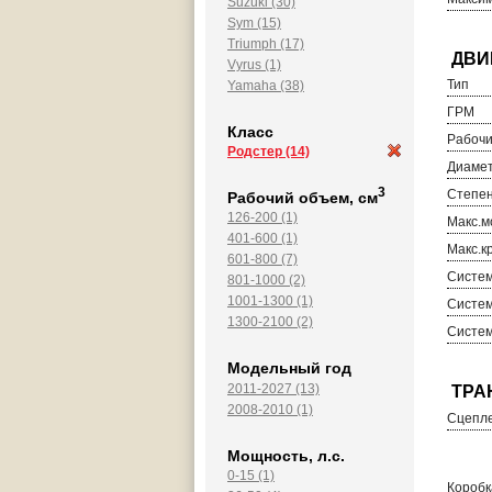
Suzuki (30)
Sym (15)
Triumph (17)
Vyrus (1)
Тип
Yamaha (38)
ГРМ
Класс
Рабочи
Родстер
(14)
Диамет
3
Степен
Рабочий объем, см
126-200 (1)
Макс.м
401-600 (1)
Макс.к
601-800 (7)
Систем
801-1000 (2)
1001-1300 (1)
Систем
1300-2100 (2)
Систем
Модельный год
2011-2027 (13)
2008-2010 (1)
Сцепл
Мощность, л.с.
0-15 (1)
Коробк