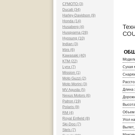
CFMOTO (3)
Ducati (34)
Harley-Davidson (9)
Honda (14)
Техн
Husaberg (4)
Husqvarna (28)
COU
Hyosung (10)
Indian (3)
Irbis (6)
Kawasaki (40)
Модель
KTM (22)
Lynx (7)
Сухая м
Mission (1)
Снаряж
Moto Guzzi (2)
Рассто
Moto Morini (3)
Длина 
MV Agusta (5)
Nexus Motors (6)
Дорожн
Patron (19)
Высота
Polaris (9)
Объем 
RM (4)
Royal Enfield (8)
Угол н
Ski-Doo (7)
Вылет,
Stels (7)
Максим