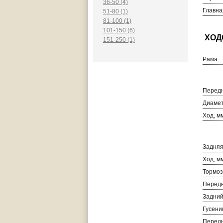
36-50 (4)
Главна
51-80 (1)
81-100 (1)
101-150 (6)
151-250 (1)
Рама
Передн
Диамет
Ход, м
Задняя
Ход, м
Тормоз
Передн
Задний
Гусени
Перед