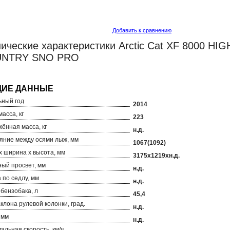
Добавить к сравнению
ические характеристики Arctic Cat XF 8000 HIGH
NTRY SNO PRO
ный год
2014
асса, кг
223
ённая масса, кг
н.д.
яние между осями лыж, мм
1067(1092)
х ширина х высота, мм
3175х1219хн.д.
ый просвет, мм
н.д.
 по седлу, мм
н.д.
бензобака, л
45,4
аклона рулевой колонки, град.
н.д.
 мм
н.д.
альная скорость, км/ч