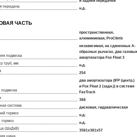
и задней передачей
я передача
н.д.
пространственная,
алюминиевая, ProClimb
независимая, на сдвоенных А-
образных рычагах, два газовы
яя подвеска
амортизатора Fox Float 3
р труб, мм
н.д.
м
254
два амортизатора (IFP (центр.)
и Fox Float 2 (задн.)) в системе
 подвеска
FasTrack
м
368
ная система
дисковая, гидравлическая
ий тормоз
н.д.
 тормоз
н.д.
ца (ШхДхВ)
3581х381х57
няя шина