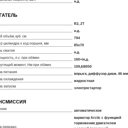
н.д.
R2, 2T
н.д.
й объём, куб. см
794
р цилиндра х ход поршня, мм
85х70
ь сжатия
н.д.
ощность, л.с. при об/мин
160+/н.д.
рутящий момент, Нм при об/мин
109,6/8050
а питания
впрыск, диффузор диам. 46 мм
а охлаждения
жидкостная
а запуска
электростартер
ение
автоматическое
вариатор Arctic с функцией
торможения двигателем
а передач