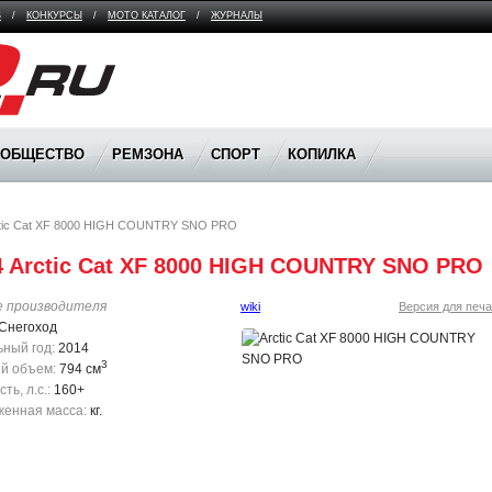
В
/
КОНКУРСЫ
/
МОТО КАТАЛОГ
/
ЖУРНАЛЫ
ООБЩЕСТВО
РЕМЗОНА
СПОРТ
КОПИЛКА
tic Cat XF 8000 HIGH COUNTRY SNO PRO
4 Arctic Cat XF 8000 HIGH COUNTRY SNO PRO
е производителя
wiki
Версия для печа
Снегоход
ный год:
2014
3
й объем:
794 см
ь, л.с.:
160+
енная масса:
кг.