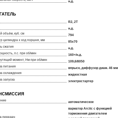
н.д.
R2, 2T
н.д.
й объём, куб. см
794
р цилиндра х ход поршня, мм
85х70
ь сжатия
н.д.
ощность, л.с. при об/мин
160+/н.д.
рутящий момент, Нм при об/мин
109,6/8050
а питания
впрыск, диффузор диам. 46 мм
а охлаждения
жидкостная
а запуска
электростартер
ение
автоматическое
вариатор Arctic с функцией
торможения двигателем
а передач