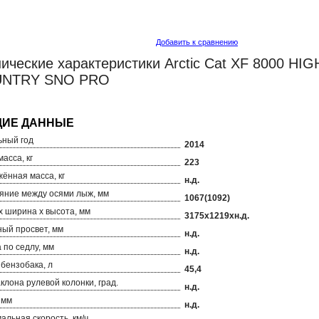
Добавить к сравнению
ические характеристики Arctic Cat XF 8000 HIGH
NTRY SNO PRO
ный год
2014
асса, кг
223
ённая масса, кг
н.д.
яние между осями лыж, мм
1067(1092)
х ширина х высота, мм
3175х1219хн.д.
ый просвет, мм
н.д.
 по седлу, мм
н.д.
бензобака, л
45,4
аклона рулевой колонки, град.
н.д.
 мм
н.д.
альная скорость, км/ч