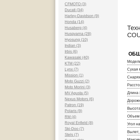
CFMOTO (3)
Ducati (34)
Harley-Davidson (9)
Honda (14)
Техн
Husaberg (4)
Husqvarna (28)
COU
Hyosung (10)
Indian (3)
Irbis (6)
Kawasaki (40)
Модель
KTM (22)
Lynx (7)
Сухая м
Mission (1)
Снаряж
Moto Guzzi (2)
Рассто
Moto Morini (3)
Длина 
MV Agusta (5)
Nexus Motors (6)
Дорожн
Patron (19)
Высота
Polaris (9)
Объем 
RM (4)
Royal Enfield (8)
Угол н
Ski-Doo (7)
Вылет,
Stels (7)
Максим