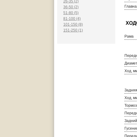
26-35 (2)
Главна
36-50 (2)
51-80 (5)
81-100 (4)
101-150 (8)
151-250 (1)
Рама
Передн
Диамет
Ход, м
Задняя
Ход, м
Тормоз
Передн
Задний
Гусени
Перед