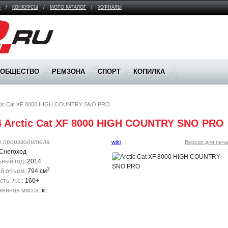
В
/
КОНКУРСЫ
/
МОТО КАТАЛОГ
/
ЖУРНАЛЫ
ООБЩЕСТВО
РЕМЗОНА
СПОРТ
КОПИЛКА
tic Cat XF 8000 HIGH COUNTRY SNO PRO
4 Arctic Cat XF 8000 HIGH COUNTRY SNO PRO
е производителя
wiki
Версия для печа
Снегоход
ный год:
2014
3
й объем:
794 см
ь, л.с.:
160+
енная масса:
кг.