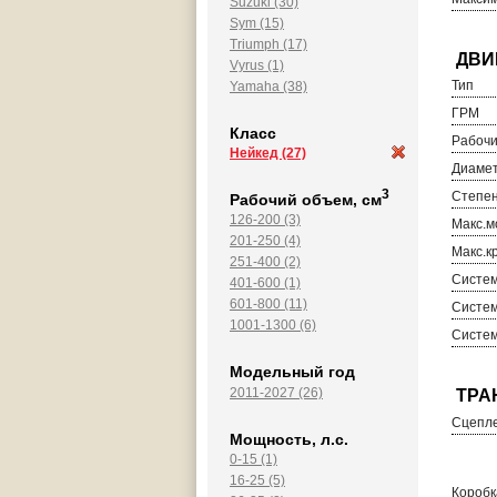
Suzuki (30)
Sym (15)
Triumph (17)
Vyrus (1)
Тип
Yamaha (38)
ГРМ
Класс
Рабочи
Нейкед
(27)
Диамет
3
Степен
Рабочий объем, см
126-200 (3)
Макс.м
201-250 (4)
Макс.к
251-400 (2)
Систем
401-600 (1)
601-800 (11)
Систем
1001-1300 (6)
Систем
Модельный год
2011-2027 (26)
Сцепл
Мощность, л.с.
0-15 (1)
16-25 (5)
Коробк