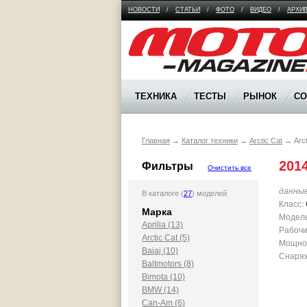
НОВОСТИ
/
СТАТЬИ
/
ФОТО
/
ВИДЕО
/
АРХИ
Moto Magazine
ТЕХНИКА
ТЕСТЫ
РЫНОК
С
Главная
→
Каталог техники
→
Arctic Cat
→
Arc
201
Фильтры
Очистить все
данны
В каталоге (
27
) моделей
Класс:
Марка
Модель
Aprilia (13)
Рабочи
Arctic Cat (5)
Мощност
Bajaj (10)
Снаряж
Baltmotors (8)
Bimota (10)
BMW (14)
Can-Am (6)