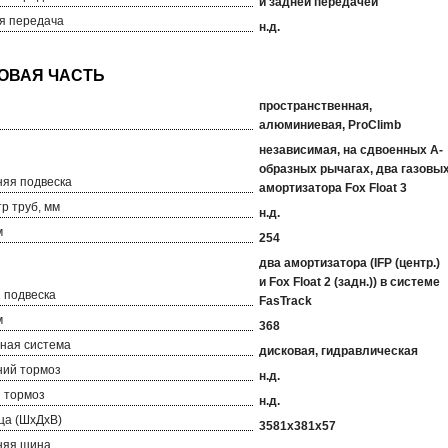
и задней передачей
я передача
н.д.
пространственная,
алюминиевая, ProClimb
независимая, на сдвоенных А-
образных рычагах, два газовы
яя подвеска
амортизатора Fox Float 3
р труб, мм
н.д.
м
254
два амортизатора (IFP (центр.)
и Fox Float 2 (задн.)) в системе
 подвеска
FasTrack
м
368
ная система
дисковая, гидравлическая
ий тормоз
н.д.
 тормоз
н.д.
ца (ШхДхВ)
3581х381х57
няя шина