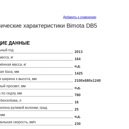
Добавить к сравнению
ические характеристики Bimota DB5
ный год
2013
асса, кг
164
ённая масса, кг
н.д.
ая база, мм
1425
х ширина х высота, мм
2100х680х1240
ый просвет, мм
н.д.
 по седлу, мм
780
бензобака, л
16
аклона рулевой колонки, град.
25
 мм
н.д.
альная скорость, км/ч
230