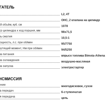
L2, 4T
OHC, 2 клапана на цилиндр
й объём, куб. см
1078
р цилиндра х ход поршня, мм
98х71,5
ь сжатия
10,5:1
ощность, л.с. при об/мин
95/7750
рутящий момент, Нм при об/мин
94/5250
а питания
впрыск топлива Bimota-Athena
а охлаждения
воздушно-масляная
а запуска
электростартер
ение
многодисковое, сухое
а передач
6-ступенчатая
я передача
цепь