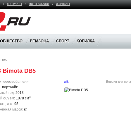
В
/
КОНКУРСЫ
/
МОТО КАТАЛОГ
/
ЖУРНАЛЫ
ООБЩЕСТВО
РЕМЗОНА
СПОРТ
КОПИЛКА
a DB5
3 Bimota DB5
е производителя
wiki
Версия для печа
Спортбайк
ный год:
2013
3
й объем:
1078 см
ь, л.с.:
95
енная масса:
кг.