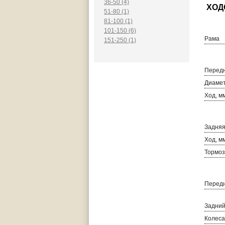
36-50 (4)
51-80 (1)
81-100 (1)
101-150 (6)
Рама
151-250 (1)
Передн
Диамет
Ход, м
Задняя
Ход, м
Тормоз
Передн
Задний
Колеса