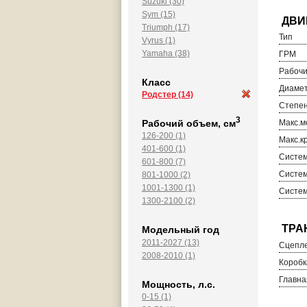
Suzuki (30)
Sym (15)
Triumph (17)
Тип
Vyrus (1)
Yamaha (38)
ГРМ
Рабочи
Класс
Диамет
Родстер
(14)
Степен
3
Рабочий объем, см
Макс.м
126-200 (1)
Макс.к
401-600 (1)
Систем
601-800 (7)
Систем
801-1000 (2)
1001-1300 (1)
Систем
1300-2100 (2)
Модельный год
2011-2027 (13)
Сцепл
2008-2010 (1)
Коробк
Главна
Мощность, л.с.
0-15 (1)