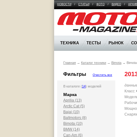
НОВОСТИ
/
СТАТЬИ
/
ФОТО
/
ВИДЕО
/
АРХИ
Moto Magazine
ТЕХНИКА
ТЕСТЫ
РЫНОК
С
Главная
→
Каталог техники
→
Bimota
→
Bimot
201
Фильтры
Очистить все
данны
В каталоге (
14
) моделей
Класс:
Марка
Модель
Aprilia (13)
Рабочи
Arctic Cat (5)
Мощност
Bajaj (10)
Снаряж
Baltmotors (8)
Bimota (10)
BMW (14)
Can-Am (6)