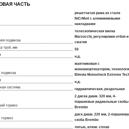
решетчатая рама из стали
NiCrMo4 с алюминиевыми
накладками
телескопическая вилка
Marzocchi, регулировки отбоя и
яя подвеска
сжатия
р труб, мм
50
м
н.д.
маятниковая с
моноамортизатором, технолог
 подвеска
Bimota Monoshock Extreme Tec
м
н.д.
ная система
гидравлическая, раздельная
2 диска диам. 320 мм, 4-
поршневые радиальные скобы
ий тормоз
Brembo
диск диам. 220 мм, 2-поршнева
 тормоз
скоба Brembo
литые, алюм. сплав