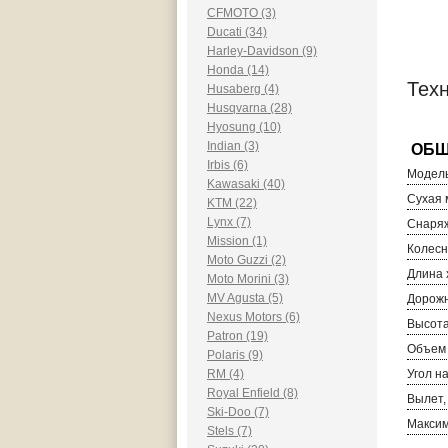
CFMOTO (3)
Ducati (34)
Harley-Davidson (9)
Honda (14)
Техн
Husaberg (4)
Husqvarna (28)
Hyosung (10)
Indian (3)
Irbis (6)
Модель
Kawasaki (40)
Сухая м
KTM (22)
Lynx (7)
Снаряж
Mission (1)
Колесн
Moto Guzzi (2)
Длина 
Moto Morini (3)
MV Agusta (5)
Дорожн
Nexus Motors (6)
Высота
Patron (19)
Объем 
Polaris (9)
RM (4)
Угол н
Royal Enfield (8)
Вылет,
Ski-Doo (7)
Максим
Stels (7)