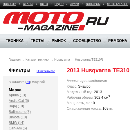
НОВОСТИ
/
СТАТЬИ
/
ФОТО
/
ВИДЕО
/
АРХИВ
/
КОНКУРСЫ
/
МОТО КАТАЛОГ
Moto Magazine
ТЕХНИКА
ТЕСТЫ
РЫНОК
СООБЩЕСТВО
РЕМЗОНА
Главная
→
Каталог техники
→
Husqvarna
→
Husqvarna TE310R
2013 Husqvarna TE31
Фильтры
Очистить все
данные производителя
В каталоге (
24
) моделей
Класс:
Эндуро
Марка
Модельный год:
2013
Aprilia (13)
3
Рабочий объем:
302.4 см
Arctic Cat (5)
Мощность, л.с.:
0
Bajaj (10)
Снаряженная масса:
109 кг.
Baltmotors (8)
Bimota (10)
BMW (14)
Can-Am (6)