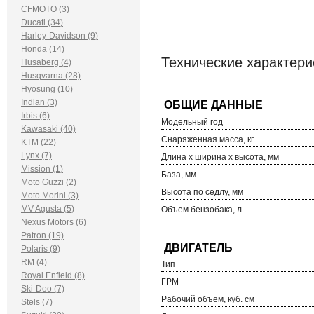
CFMOTO (3)
Ducati (34)
Harley-Davidson (9)
Honda (14)
Технические характери
Husaberg (4)
Husqvarna (28)
Hyosung (10)
Indian (3)
Irbis (6)
Модельный год
Kawasaki (40)
Снаряженная масса, кг
KTM (22)
Lynx (7)
Длина х ширина х высота, мм
Mission (1)
База, мм
Moto Guzzi (2)
Высота по седлу, мм
Moto Morini (3)
MV Agusta (5)
Объем бензобака, л
Nexus Motors (6)
Patron (19)
Polaris (9)
RM (4)
Тип
Royal Enfield (8)
ГРМ
Ski-Doo (7)
Рабочий объем, куб. см
Stels (7)