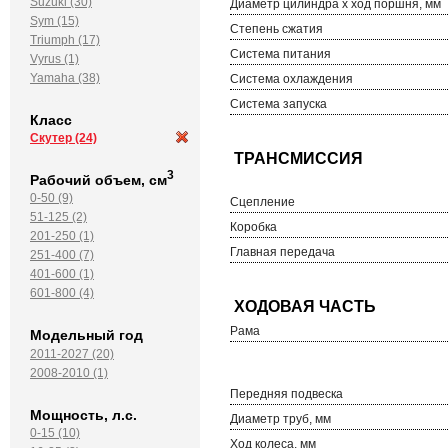
Suzuki (30)
Диаметр цилиндра х ход поршня, мм
Sym (15)
Степень сжатия
Triumph (17)
Система питания
Vyrus (1)
Yamaha (38)
Система охлаждения
Система запуска
Класс
Скутер
(24)
3
Рабочий объем, см
0-50 (9)
Сцепление
51-125 (2)
Коробка
201-250 (1)
Главная передача
251-400 (7)
401-600 (1)
601-800 (4)
Рама
Модельный год
2011-2027 (20)
2008-2010 (1)
Передняя подвеска
Мощность, л.с.
Диаметр труб, мм
0-15 (10)
Ход колеса, мм