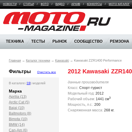
НОВОСТИ
/
СТАТЬИ
/
ФОТО
/
ВИДЕО
/
АРХИВ
/
КОНКУРСЫ
/
МОТО КАТАЛОГ
Moto Magazine
ТЕХНИКА
ТЕСТЫ
РЫНОК
СООБЩЕСТВО
РЕМЗОНА
Главная
→
Каталог техники
→
Kawasaki
→
Kawasaki ZZR1400 Performance
2012 Kawasaki ZZR140
Фильтры
Очистить все
данные производителя
В каталоге (
19
) моделей
Класс:
Спорт-турист
Марка
Модельный год:
2012
Aprilia (13)
3
Рабочий объем:
1441 см
Arctic Cat (5)
Мощность, л.с.:
200
Bajaj (10)
Снаряженная масса:
268 кг.
Baltmotors (8)
Bimota (10)
BMW (14)
Can-Am (6)