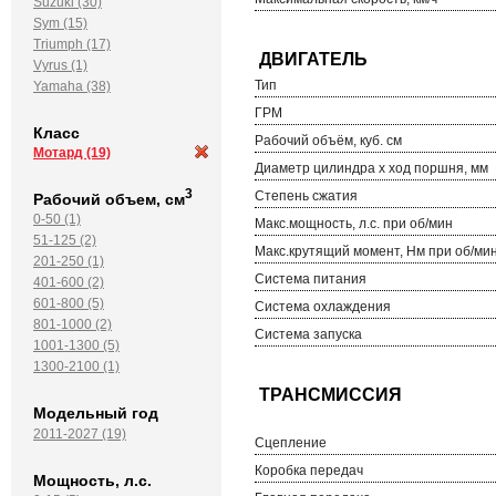
Suzuki (30)
Sym (15)
Triumph (17)
Vyrus (1)
Тип
Yamaha (38)
ГРМ
Класс
Рабочий объём, куб. см
Мотард
(19)
Диаметр цилиндра х ход поршня, мм
3
Степень сжатия
Рабочий объем, см
0-50 (1)
Макс.мощность, л.с. при об/мин
51-125 (2)
Макс.крутящий момент, Нм при об/ми
201-250 (1)
Система питания
401-600 (2)
601-800 (5)
Система охлаждения
801-1000 (2)
Система запуска
1001-1300 (5)
1300-2100 (1)
Модельный год
2011-2027 (19)
Сцепление
Коробка передач
Мощность, л.с.