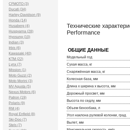
CFMOTO (3)
Ducati (34)
Harley-Davidson (9)
Honda (14)
Технические характери
Husaberg (4)
Husqvarna (28)
Performance 
Hyosung (10)
Indian (3)
Irbis (6)
Kawasaki (40)
Модельный год
KTM (22)
Lynx (7)
Сухая масса, кг
Mission (1)
Снаряжённая масса, кг
Moto Guzzi (2)
Колесная база, мм
Moto Morini (3)
Длина х ширина х высота, мм
MV Agusta (5)
Nexus Motors (6)
Дорожный просвет, мм
Patron (19)
Высота по седлу, мм
Polaris (9)
Объем бензобака, л
RM (4)
Royal Enfield (8)
Угол наклона рулевой колонки, град.
Ski-Doo (7)
Вылет, мм
Stels (7)
Максимальная скорость, км/ч