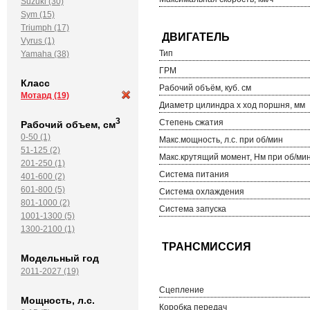
Suzuki (30)
Sym (15)
Triumph (17)
Vyrus (1)
Тип
Yamaha (38)
ГРМ
Класс
Рабочий объём, куб. см
Мотард
(19)
Диаметр цилиндра х ход поршня, мм
3
Степень сжатия
Рабочий объем, см
0-50 (1)
Макс.мощность, л.с. при об/мин
51-125 (2)
Макс.крутящий момент, Нм при об/ми
201-250 (1)
Система питания
401-600 (2)
601-800 (5)
Система охлаждения
801-1000 (2)
Система запуска
1001-1300 (5)
1300-2100 (1)
Модельный год
2011-2027 (19)
Сцепление
Мощность, л.с.
Коробка передач