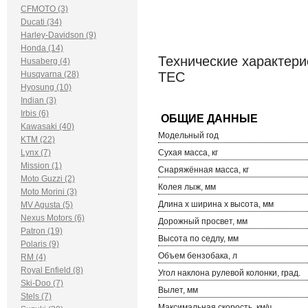
CFMOTO (3)
Ducati (34)
Harley-Davidson (9)
Honda (14)
Технические характерис
Husaberg (4)
Husqvarna (28)
TEC
Hyosung (10)
Indian (3)
Irbis (6)
Kawasaki (40)
Модельный год
KTM (22)
Lynx (7)
Сухая масса, кг
Mission (1)
Снаряжённая масса, кг
Moto Guzzi (2)
Колея лыж, мм
Moto Morini (3)
Длина х ширина х высота, мм
MV Agusta (5)
Nexus Motors (6)
Дорожный просвет, мм
Patron (19)
Высота по седлу, мм
Polaris (9)
Объем бензобака, л
RM (4)
Royal Enfield (8)
Угол наклона рулевой колонки, град.
Ski-Doo (7)
Вылет, мм
Stels (7)
Максимальная скорость, км/ч