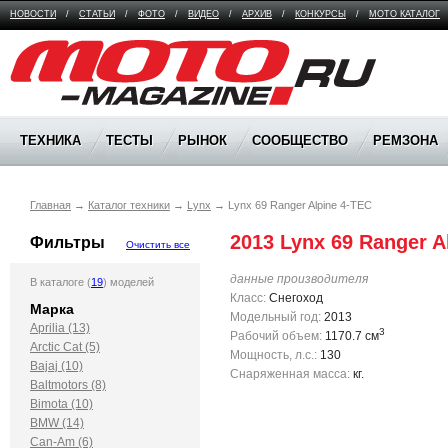
НОВОСТИ
/
СТАТЬИ
/
ФОТО
/
ВИДЕО
/
АРХИВ
/
КОНКУРСЫ
/
МОТО КАТАЛОГ
Moto Magazine
ТЕХНИКА
ТЕСТЫ
РЫНОК
СООБЩЕСТВО
РЕМЗОНА
Главная
→
Каталог техники
→
Lynx
→
Lynx 69 Ranger Alpine 4-TEC
2013 Lynx 69 Ranger A
Фильтры
Очистить все
данные производителя
В каталоге (
19
) моделей
Класс:
Снегоход
Марка
Модельный год:
2013
Aprilia (13)
3
Рабочий объем:
1170.7 см
Arctic Cat (5)
Мощность, л.с.:
130
Bajaj (10)
Снаряженная масса:
кг.
Baltmotors (8)
Bimota (10)
BMW (14)
Can-Am (6)