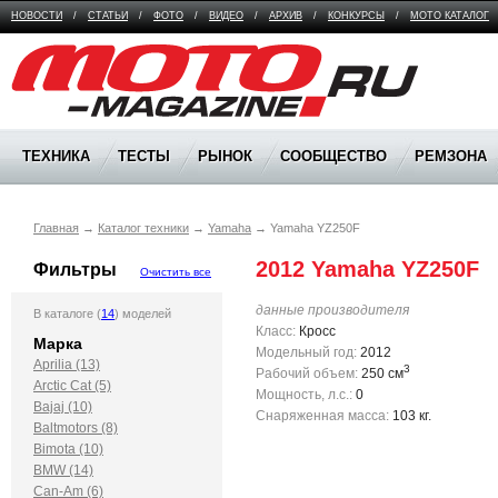
НОВОСТИ
/
СТАТЬИ
/
ФОТО
/
ВИДЕО
/
АРХИВ
/
КОНКУРСЫ
/
МОТО КАТАЛОГ
Moto Magazine
ТЕХНИКА
ТЕСТЫ
РЫНОК
СООБЩЕСТВО
РЕМЗОНА
Главная
→
Каталог техники
→
Yamaha
→
Yamaha YZ250F
2012 Yamaha YZ250F
Фильтры
Очистить все
данные производителя
В каталоге (
14
) моделей
Класс:
Кросс
Марка
Модельный год:
2012
Aprilia (13)
3
Рабочий объем:
250 см
Arctic Cat (5)
Мощность, л.с.:
0
Bajaj (10)
Снаряженная масса:
103 кг.
Baltmotors (8)
Bimota (10)
BMW (14)
Can-Am (6)