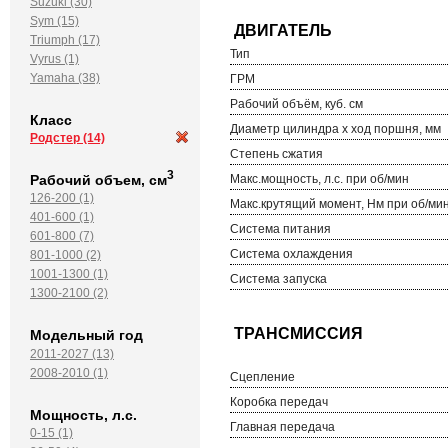
Suzuki (30)
Sym (15)
Triumph (17)
Тип
Vyrus (1)
Yamaha (38)
ГРМ
Рабочий объём, куб. см
Класс
Диаметр цилиндра х ход поршня, мм
Родстер
(14)
Степень сжатия
3
Рабочий объем, см
Макс.мощность, л.с. при об/мин
126-200 (1)
Макс.крутящий момент, Нм при об/ми
401-600 (1)
Система питания
601-800 (7)
Система охлаждения
801-1000 (2)
1001-1300 (1)
Система запуска
1300-2100 (2)
Модельный год
2011-2027 (13)
2008-2010 (1)
Сцепление
Коробка передач
Мощность, л.с.
Главная передача
0-15 (1)