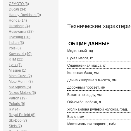
CFMOTO (3)
Ducati (34)
Harley-Davidson (9)
Honda (14)
Технические характер
Husaberg (4)
Husqvarna (28)
Hyosung (10)
Indian (3)
Irbis (6)
Модельный год
Kawasaki (40)
Сухая масса, кг
KTM (22)
Lynx (7)
Снаряжённая масса, кг
Mission (1)
Колесная база, мм
Moto Guzzi (2)
Длина х ширина х высота, мм
Moto Morini (3)
MV Agusta (5)
Дорожный просвет, мм
Nexus Motors (6)
Высота по седлу, мм
Patron (19)
Объем бензобака, л
Polaris (9)
RM (4)
Угол наклона рулевой колонки, град.
Royal Enfield (8)
Вылет, мм
Ski-Doo (7)
Максимальная скорость, км/ч
Stels (7)