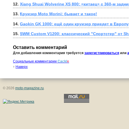
12. 
Xiang Shuai Wolverine XS 800: «китаец» с 360-м задн
13. 
Круизер Moto Morini: бывает и такое!
14. 
Gaokin GK 1000: ещё один круизер приедет в Европу
15. 
SWM Custom V1200: классический "Спортстер" от Sh
Оставить комментарий
Для добавления комментария требуется
зарегистрироваться
или
Социальные комментарии
Cackl
e
↑
Наверх
© 2026
moto-magazine.ru
.