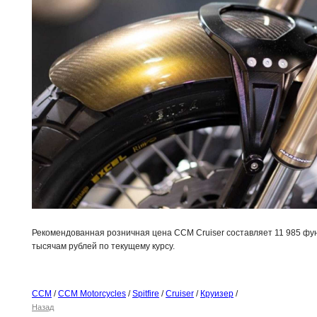
Рекомендованная розничная цена CCM Cruiser составляет 11 985 фун
тысячам рублей по текущему курсу.
CCM
/
CCM Motorcycles
/
Spitfire
/
Cruiser
/
Круизер
/
Назад