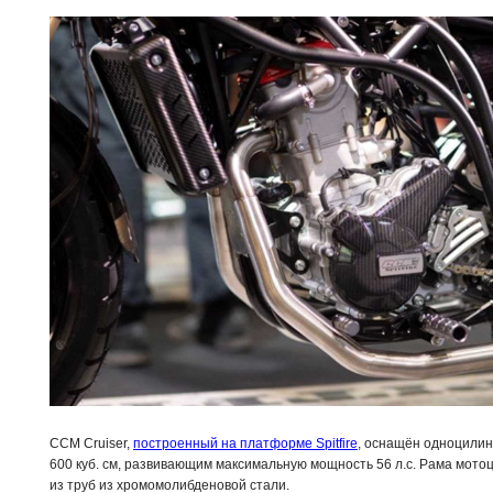
CCM Cruiser,
построенный на платформе Spitfire
, оснащён одноцили
600 куб. см, развивающим максимальную мощность 56 л.с. Рама мот
из труб из хромомолибденовой стали.