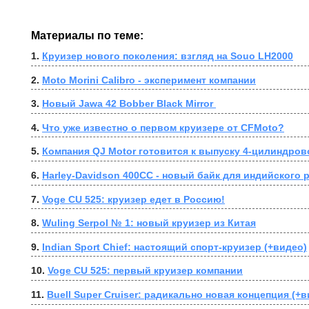
Материалы по теме:
1. 
Круизер нового поколения: взгляд на Souo LH2000
2. 
Moto Morini Calibro - эксперимент компании
3. 
Новый Jawa 42 Bobber Black Mirror 
4. 
Что уже известно о первом круизере от CFMoto?
5. 
Компания QJ Motor готовится к выпуску 4-цилиндров
6. 
Harley-Davidson 400CC - новый байк для индийского 
7. 
Voge CU 525: круизер едет в Россию!
8. 
Wuling Serpol № 1: новый круизер из Китая
9. 
Indian Sport Chief: настоящий спорт-круизер (+видео)
10. 
Voge CU 525: первый круизер компании
11. 
Buell Super Cruiser: радикально новая концепция (+в