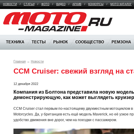
НОВОСТИ
/
СТАТЬИ
/
ФОТО
/
ВИДЕО
/
АРХИВ
/
КОНКУРСЫ
/
МОТО КАТАЛОГ
Moto Magazine
ТЕХНИКА
ТЕСТЫ
РЫНОК
СООБЩЕСТВО
РЕМЗОНА
Главная
→
Новости
CCM Cruiser: свежий взгляд на с
12 декабря 2022
Компания из Болтона представила новую модель,
демонстрирующую, как может выглядеть круизер
CCM Cruiser стал первым по-настоящему двухместным мотоциклом в 
Motorcycles. Да, у британцев есть ещё модель Maverick, но её узкое
удобство движения вне дорог, чем на поездки с пассажиром.