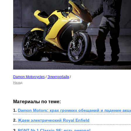
Damon Motorcycles
/
Электробайк
/
Назад
Материалы по теме:
1. 
Damon Motors: крах громких обещаний и падение акц
2. 
Ждем электрический Royal Enfield
3. 
RGNT № 1 Classic SE: есть рекорд! 