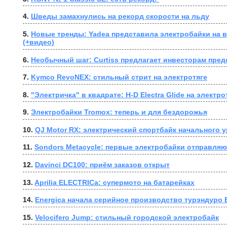
4. 
Шведы замахнулись на рекорд скорости на льду
5. 
Новые тренды: Yadea представила электробайки на в
(+видео)
6. 
Необычный шаг: Curtiss предлагает инвесторам пре
7. 
Kymco RevoNEX: стильный стрит на электротяге
8. 
"Электричка" в квадрате: H-D Electra Glide на электро
9. 
Электробайки Tromox: теперь и для бездорожья
10. 
QJ Motor RX: электрический спортбайк начального 
11. 
Sondors Metacycle: первые электробайки отправляют
12. 
Davinci DC100: приём заказов открыт
13. 
Aprilia ELECTRICa: супермото на батарейках
14. 
Energica начала серийное производство турэндуро E
15. 
Velocifero Jump: стильный городской электробайк