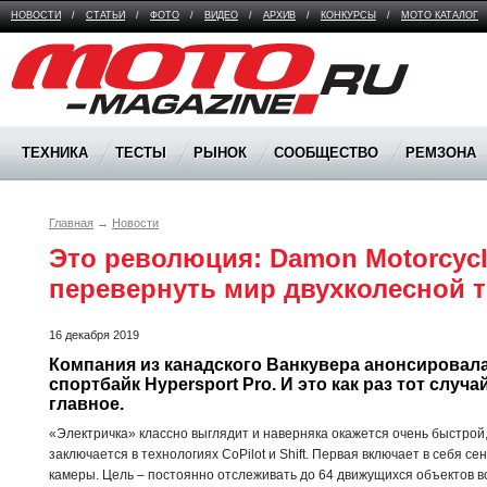
НОВОСТИ
/
СТАТЬИ
/
ФОТО
/
ВИДЕО
/
АРХИВ
/
КОНКУРСЫ
/
МОТО КАТАЛОГ
Moto Magazine
ТЕХНИКА
ТЕСТЫ
РЫНОК
СООБЩЕСТВО
РЕМЗОНА
Главная
→
Новости
Это революция: Damon Motorcycl
перевернуть мир двухколесной 
16 декабря 2019
Компания из канадского Ванкувера анонсировала
спортбайк Hypersport Pro. И это как раз тот случай
главное.
«Электричка» классно выглядит и наверняка окажется очень быстрой,
заключается в технологиях CoPilot и Shift. Первая включает в себя 
камеры. Цель – постоянно отслеживать до 64 движущихся объектов в