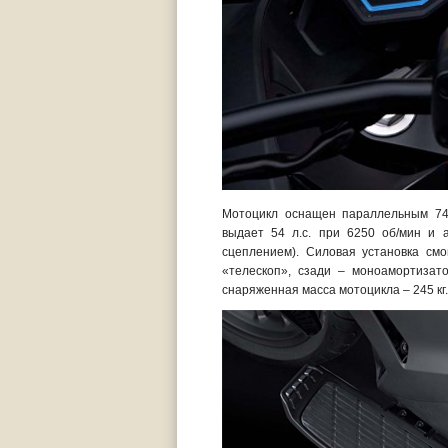
Мотоцикл оснащен параллельным 74
выдает 54 л.с. при 6250 об/мин и 
сцеплением). Силовая установка см
«телескоп», сзади – моноамортизат
снаряженная масса мотоцикла – 245 кг