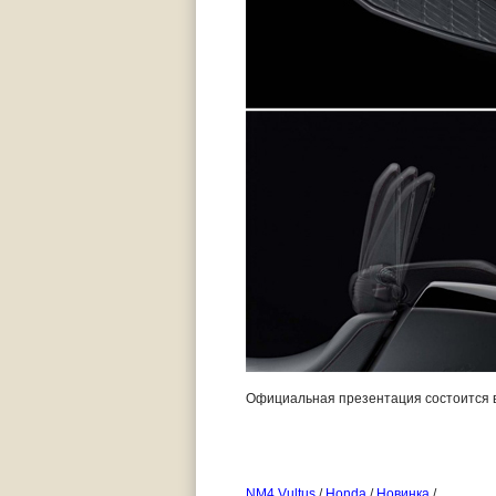
Официальная презентация состоится в
NM4 Vultus
/
Honda
/
Новинка
/