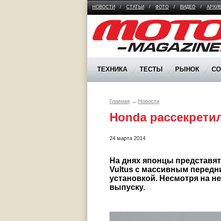
НОВОСТИ
/
СТАТЬИ
/
ФОТО
/
ВИДЕО
/
АРХИ
Moto Magazine
ТЕХНИКА
ТЕСТЫ
РЫНОК
С
Главная
→
Новости
Honda рассекретил
24 марта 2014
На днях японцы представят
Vultus с массивным передн
установкой. Несмотря на н
выпуску.