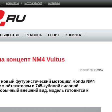
В
/
КОНКУРСЫ
/
МОТО КАТАЛОГ
/
ЖУРНАЛЫ
ООБЩЕСТВО
РЕМЗОНА
СПОРТ
КОПИЛКА
а концепт NM4 Vultus
Просмотры:
5957
 новый футуристический мотоцикл Honda NM4 
им обтекателем и 745-кубовой силовой 
еобычный внешний вид, модель готовится к 