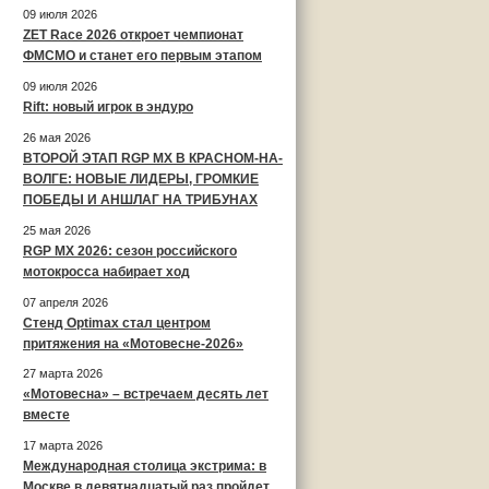
09 июля 2026
ZET Race 2026 откроет чемпионат
ФМСМО и станет его первым этапом
09 июля 2026
Rift: новый игрок в эндуро
26 мая 2026
ВТОРОЙ ЭТАП RGP MX В КРАСНОМ-НА-
ВОЛГЕ: НОВЫЕ ЛИДЕРЫ, ГРОМКИЕ
ПОБЕДЫ И АНШЛАГ НА ТРИБУНАХ
25 мая 2026
RGP MX 2026: сезон российского
мотокросса набирает ход
07 апреля 2026
Стенд Optimax стал центром
притяжения на «Мотовесне-2026»
27 марта 2026
«Мотовесна» – встречаем десять лет
вместе
17 марта 2026
Международная столица экстрима: в
Москве в девятнадцатый раз пройдет