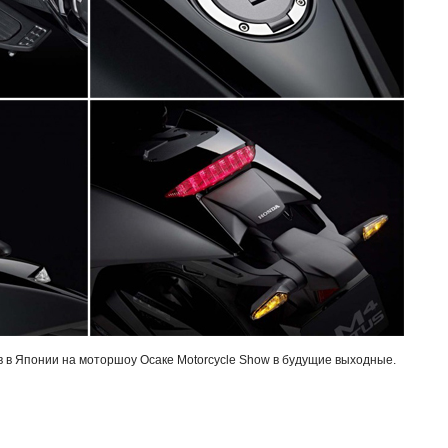
 в Японии на моторшоу Осаке Motorcycle Show в будущие выходные.