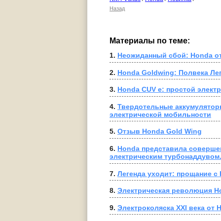
Назад
Материалы по теме:
1. 
Неожиданный сбой: Honda от
2. 
Honda Goldwing: Полвека Ле
3. 
Honda CUV e: простой элект
4. 
Твердотельные аккумуляторы
электрической мобильности
5. 
Отзыв Honda Gold Wing
6. 
Honda представила соверше
электрическим турбонаддувом
7. 
Легенда уходит: прощание с
8. 
Электрическая революция Ho
9. 
Электроколяска XXI века от 