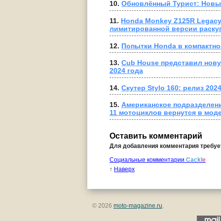
10. 
Обновлённый Турист: Новы
11. 
Honda Monkey Z125R Legacy 
лимитированной версии раску
12. 
Попытки Honda в компактно
13. 
Cub House представил нов
2024 года
14. 
Скутер Stylo 160: релиз 202
15. 
Американское подразделение
11 мотоциклов вернутся в мод
Оставить комментарий
Для добавления комментария требу
Социальные комментарии
Cackl
e
↑
Наверх
© 2026
moto-magazine.ru
.