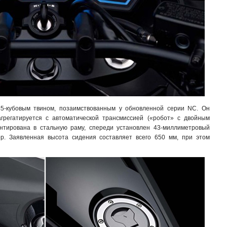
5-кубовым твином, позаимствованным у обновленной серии NC. Он
агрегатируется с автоматической трансмиссией («робот» с двойным
онтирована в стальную раму, спереди установлен 43-миллиметровый
ор. Заявленная высота сидения составляет всего 650 мм, при этом
.