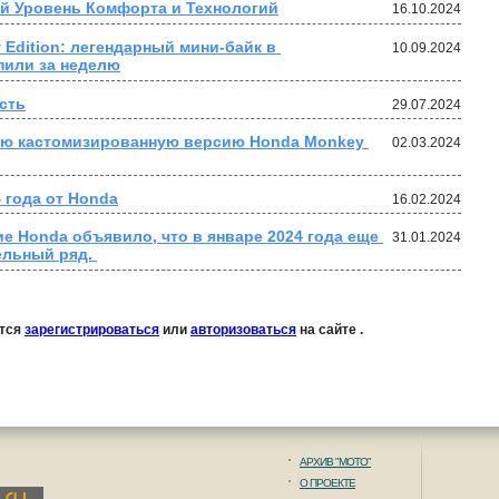
й Уровень Комфорта и Технологий
16.10.2024
Edition: легендарный мини-байк в 
10.09.2024
пили за неделю
сть
29.07.2024
ую кастомизированную версию Honda Monkey 
02.03.2024
4 года от Honda
16.02.2024
 Honda объявило, что в январе 2024 года еще 
31.01.2024
ельный ряд. 
ется
зарегистрироваться
или
авторизоваться
на сайте .
АРХИВ "МОТО"
О ПРОЕКТЕ