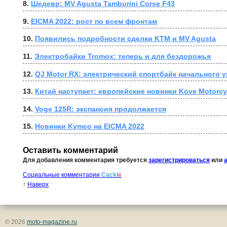
8. 
Шедевр: MV Agusta Tamburini Corse F43
9. 
EICMA 2022: рост по всем фронтам
10. 
Появились подробности сделки KTM и MV Agusta
11. 
Электробайки Tromox: теперь и для бездорожья
12. 
QJ Motor RX: электрический спортбайк начального 
13. 
Китай наступает: европейские новинки Kove Motorcy
14. 
Voge 125R: экспансия продолжается
15. 
Новинки Kymco на EICMA 2022
Оставить комментарий
Для добавления комментария требуется
зарегистрироваться
или
Социальные комментарии
Cackl
e
↑
Наверх
© 2026
moto-magazine.ru
.