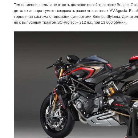
Тем не менее, нельзя не отдать должное новой трактовке Brutale. С
деталях аппарат умеют создавать разве что в стенах MV Agusta. В на
тормозная система с топовыми суппортами Brembo Stylema. Двигатель 
но с выпускным трактом SC-Project – 212 л.с. при 13 600 об/мин.