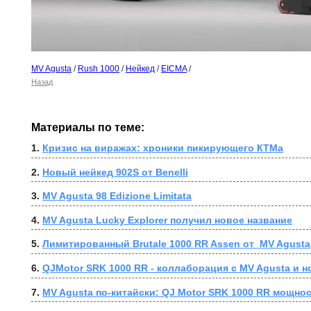
MV Agusta
/
Rush 1000
/
Нейкед
/
EICMA
/
Назад
Материалы по теме:
1. 
Кризис на виражах: хроники пикирующего КТМа
2. 
Новый нейкед 902S от Benelli
3. 
MV Agusta 98 Edizione Limitata
4. 
MV Agusta Lucky Explorer получил новое название
5. 
Лимитированный Brutale 1000 RR Assen от  MV Agusta
6. 
QJMotor SRK 1000 RR - коллаборация с MV Agusta и 
7. 
MV Agusta по-китайски: QJ Motor SRK 1000 RR мощнос