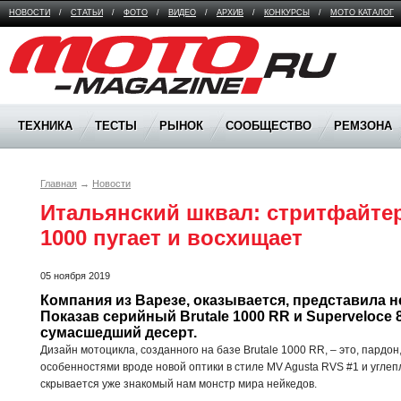
НОВОСТИ
/
СТАТЬИ
/
ФОТО
/
ВИДЕО
/
АРХИВ
/
КОНКУРСЫ
/
МОТО КАТАЛОГ
Moto Magazine
ТЕХНИКА
ТЕСТЫ
РЫНОК
СООБЩЕСТВО
РЕМЗОНА
Главная
→
Новости
Итальянский шквал: стритфайтер
1000 пугает и восхищает
05 ноября 2019
Компания из Варезе, оказывается, представила не
Показав серийный Brutale 1000 RR и Superveloce 
сумасшедший десерт.
Дизайн мотоцикла, созданного на базе Brutale 1000 RR, – это, пардон
особенностями вроде новой оптики в стиле MV Agusta RVS #1 и углепл
скрывается уже знакомый нам монстр мира нейкедов.